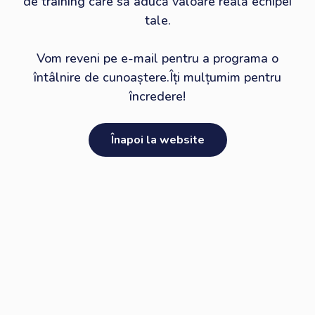
de training care să aducă valoare reală echipei
tale.
​Vom reveni pe e-mail pentru a programa o
întâlnire de cunoaștere.​Îți mulțumim pentru
încredere!
Înapoi la website