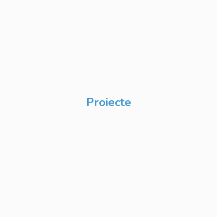
Private Label
Academy pentru
Internship
Private Label
Academy pentru
CSR
Proiecte
Techable
Atelierul de Șanse
Google Atelierul
Digital
Școli de Vară Google