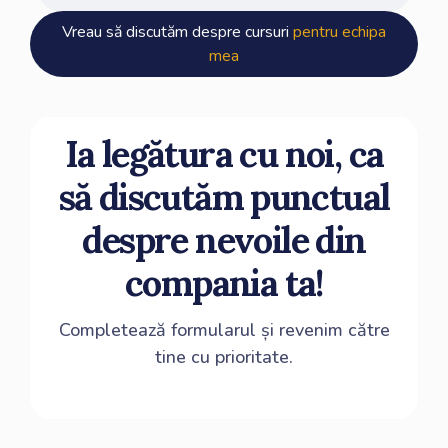
La Digital Stack, înțelegem pe deplin nevoia
Vreau să discutăm despre cursuri
pentru echipa
cursantului și ne asigurăm că livrăm soluția potrivită
mea
pentru a-și îndeplini obiectivul.
Ia legătura cu noi, ca
să discutăm punctual
despre nevoile din
compania ta!
Completează formularul și revenim către
tine cu prioritate.