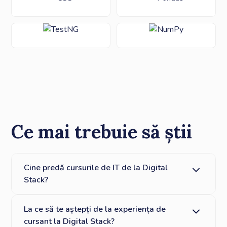
Ce mai trebuie să știi
Cine predă cursurile de IT de la Digital
Stack?
Cursurile noastre, fără excepție, sunt predate de
La ce să te aștepți de la experiența de
lideri tech, atent selectați, cu peste 10 ani de
cursant la Digital Stack?
practică atât în România, cât și în afara țării. Au