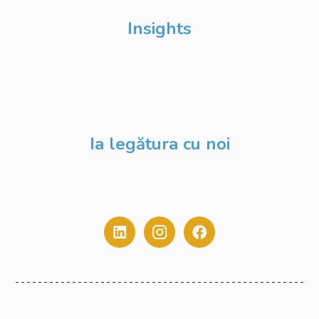
DevFest
Insights
Despre Noi
Evenimente
Blog
Ia legătura cu noi
contact@digitalstack.ro
0775.213.445
Politica de Confidențialitate