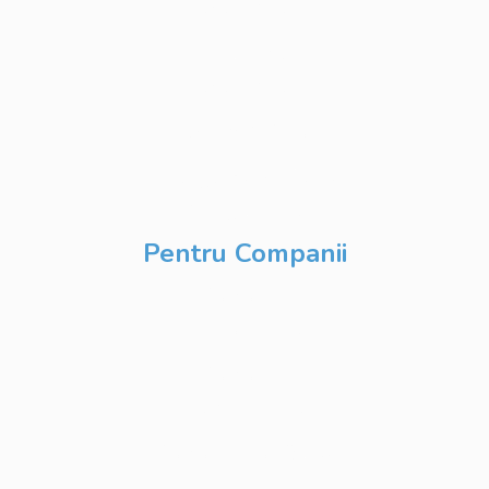
Development
Database
Development
DevOps & Cloud
Inteligență Artificială
& Digitalizare
Pentru Companii
Cursuri IT
Modularizate
Cursuri IT
Personalizate
Cursuri IT Full Stack