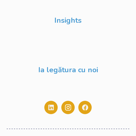
DevFest
Insights
Despre Noi
Evenimente
Blog
Ia legătura cu noi
contact@digitalstack.ro
0775.213.445