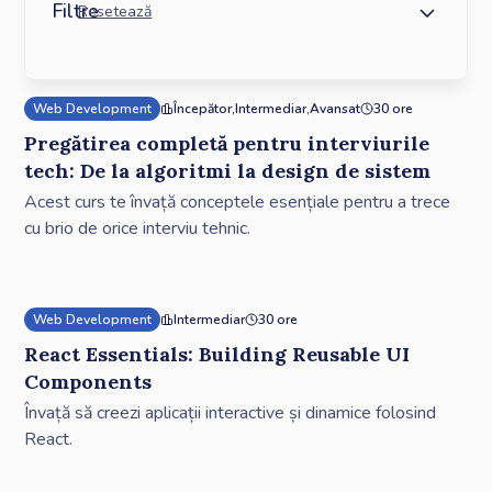
Filtre
Resetează
Nivel
Tematici
Începător
API
CSS
Intermediar
HTML
JavaScript
Avansat
ReactJS
Expert
Algoritmică
Arhitectură Software
Web Development
Începător
,
Intermediar
,
Avansat
30 ore
Business Needs
Database
Pregătirea completă pentru interviurile
tech: De la algoritmi la design de sistem
Acest curs te învață conceptele esențiale pentru a trece
cu brio de orice interviu tehnic.
Web Development
Intermediar
30 ore
React Essentials: Building Reusable UI
Components
Învață să creezi aplicații interactive și dinamice folosind
React.