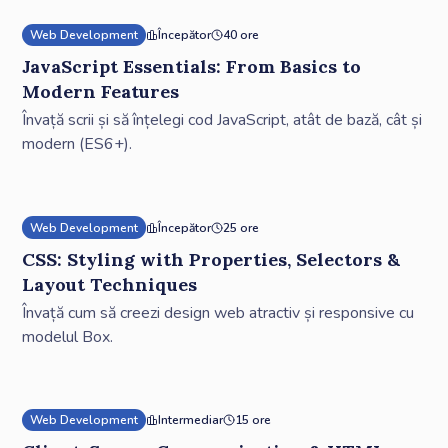
Web Development
Începător
40 ore
JavaScript Essentials: From Basics to
Modern Features
Învață scrii și să înțelegi cod JavaScript, atât de bază, cât și
modern (ES6+).
Web Development
Începător
25 ore
CSS: Styling with Properties, Selectors &
Layout Techniques
Învață cum să creezi design web atractiv și responsive cu
modelul Box.
Web Development
Intermediar
15 ore