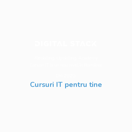
Reskilling. Upskilling. Academy
Cursuri IT la un nou nivel în România.
Din 2020.
Cursuri IT pentru tine
Software Testing
Business Analysis
Web Development