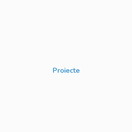
Private Label
Academy pentru
Internship
Private Label
Academy pentru
CSR
Proiecte
Techable
Atelierul de Șanse
Google Atelierul
Digital
Școli de Vară Google