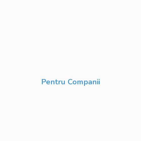
Python
Development
Database
Development
DevOps & Cloud
Inteligență Artificială
& Digitalizare
Pentru Companii
Cursuri IT
Modularizate
Cursuri IT
Personalizate
Cursuri IT Full Stack