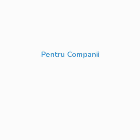
Development
DevOps & Cloud
Inteligență Artificială
& Digitalizare
Pentru Companii
Cursuri IT
Modularizate
Cursuri IT
Personalizate
Cursuri IT Full Stack
Private Label
Academy pentru