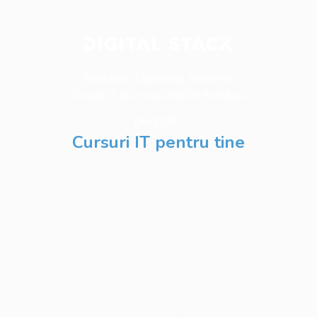
Reskilling. Upskilling. Academy
Cursuri IT la un nou nivel în România.
Din 2020.
Cursuri IT pentru tine
Software Testing
Business Analysis
Web Development
Python
Development
Database