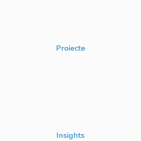
Internship
Private Label
Academy pentru
CSR
Proiecte
Techable
Atelierul de Șanse
Google Atelierul
Digital
Școli de Vară Google
DevFest
Insights