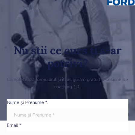
Nu știi ce curs ți s-ar
potrivi?
Completează formularul și îți asigurăm gratuit o sesiune de
coaching 1:1.
Nume și Prenume *
Email *