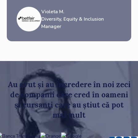
Violeta M.
Diversity, Equity & Inclusion
Manager
Au avut și au încredere în noi zeci
de companii care cred în oameni
și cursanți care au știut că pot
mai mult