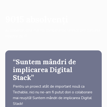
9015
absolvenți
au dobândit cele mai noi competențe tehnice prin cursurile
noastre de IT.
“Suntem mândri de
implicarea Digital
Stack”
Pentru un proiect atât de important nouă ca
Techable, nici nu ne-am fi putut dori o colaborare
mai reușită! Suntem mândri de implicarea Digital
Stack!