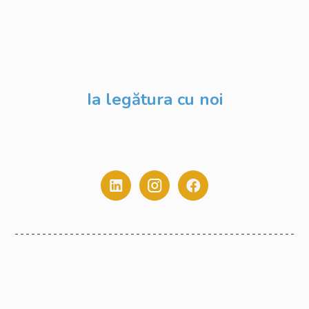
Despre Noi
Evenimente
Blog
Ia legătura cu noi
contact@digitalstack.ro
0775.213.445
Politica de Confidențialitate
Termeni și Condiții