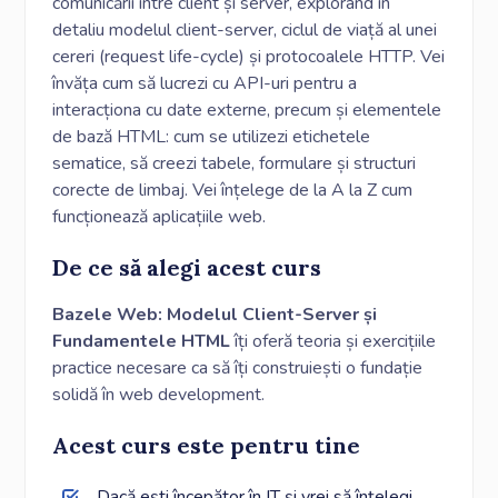
comunicării între client și server, explorând în
detaliu modelul client-server, ciclul de viață al unei
cereri (request life-cycle) și protocoalele HTTP. Vei
învăța cum să lucrezi cu API-uri pentru a
interacționa cu date externe, precum și elementele
de bază HTML: cum se utilizezi etichetele
sematice, să creezi tabele, formulare și structuri
corecte de limbaj. Vei înțelege de la A la Z cum
funcționează aplicațiile web.
De ce să alegi acest curs
Bazele Web: Modelul Client-Server și
Fundamentele HTML
îți oferă teoria și exercițiile
practice necesare ca să îți construiești o fundație
solidă în web development.
Acest curs este pentru tine
Dacă ești începător în IT și vrei să înțelegi