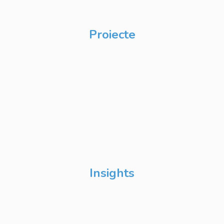
CSR
Proiecte
Techable
Atelierul de Șanse
Google Atelierul
Digital
Școli de Vară Google
DevFest
Insights
Despre Noi
Evenimente