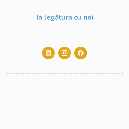
Blog
Ia legătura cu noi
contact@digitalstack.ro
0775.213.445
Politica de Confidențialitate
Termeni și Condiții
©
2026
Digital Stack. Toate drepturile rezervate.