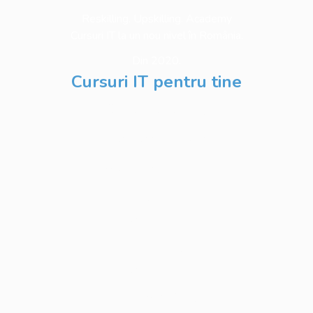
Reskilling. Upskilling. Academy
Cursuri IT la un nou nivel în România.
Din 2020.
Cursuri IT pentru tine
Software Testing
Business Analysis
Web Development
Python
Development
Database
Development
DevOps & Cloud