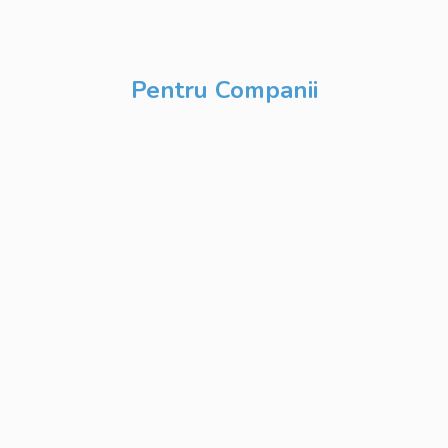
Inteligență Artificială
& Digitalizare
Pentru Companii
Cursuri IT
Modularizate
Cursuri IT
Personalizate
Cursuri IT Full Stack
Private Label
Academy pentru
Internship
Private Label
Academy pentru