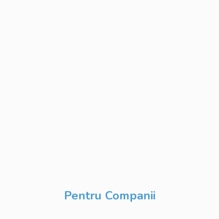
Software Testing
Business Analysis
Web Development
Python
Development
Database
Development
DevOps & Cloud
Inteligență Artificială
& Digitalizare
Pentru Companii
Cursuri IT