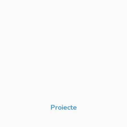
Modularizate
Cursuri IT
Personalizate
Cursuri IT Full Stack
Private Label
Academy pentru
Internship
Private Label
Academy pentru
CSR
Proiecte
Techable