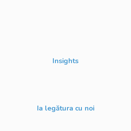
Atelierul de Șanse
Google Atelierul
Digital
Școli de Vară Google
DevFest
Insights
Despre Noi
Evenimente
Blog
Ia legătura cu noi
contact@digitalstack.ro