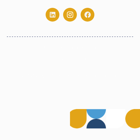
0775.213.445
Politica de Confidențialitate
Termeni și Condiții
©
2026
Digital Stack. Toate drepturile rezervate.