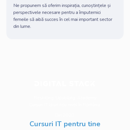
Ne propunem să oferim inspirația, cunoștințele și
perspectivele necesare pentru a împuternici
femeile să aibă succes în cel mai important sector
din lume.
Reskilling. Upskilling. Academy
Cursuri IT la un nou nivel în România.
Din 2020.
Cursuri IT pentru tine