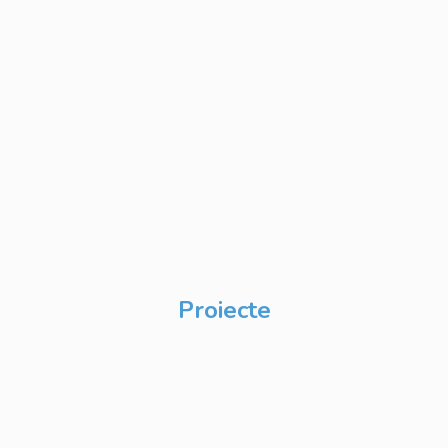
Personalizate
Cursuri IT Full Stack
Private Label
Academy pentru
Internship
Private Label
Academy pentru
CSR
Proiecte
Techable
Atelierul de Șanse
Google Atelierul