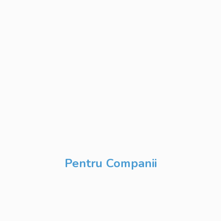
Web Development
Python
Development
Database
Development
DevOps & Cloud
Inteligență Artificială
& Digitalizare
Pentru Companii
Cursuri IT
Modularizate
Cursuri IT