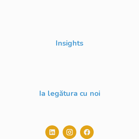
Digital
Școli de Vară Google
DevFest
Insights
Despre Noi
Evenimente
Blog
Ia legătura cu noi
contact@digitalstack.ro
0775.213.445