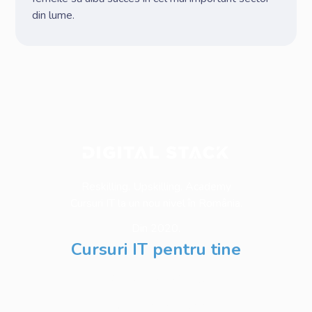
din lume.
Reskilling. Upskilling. Academy
Cursuri IT la un nou nivel în România.
Din 2020.
Cursuri IT pentru tine
Software Testing
Business Analysis