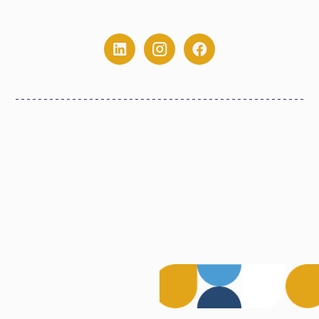
0775.213.445
Politica de Confidențialitate
Termeni și Condiții
©
2026
Digital Stack. Toate drepturile rezervate.