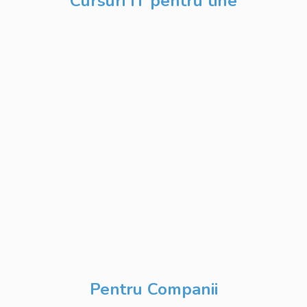
Cursuri IT pentru tine
Software Testing
Business Analysis
Web Development
Python
Development
Database
Development
DevOps & Cloud
Inteligență Artificială
& Digitalizare
Pentru Companii