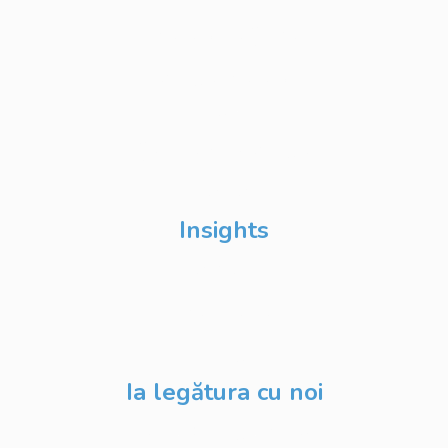
Atelierul de Șanse
Google Atelierul
Digital
Școli de Vară Google
DevFest
Insights
Despre Noi
Evenimente
Blog
Ia legătura cu noi
contact@digitalstack.ro