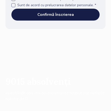
Sunt de acord cu prelucrarea datelor personale. *
9015
absolvenți
au dobândit cele mai noi competențe tehnice prin cursurile
noastre de IT.