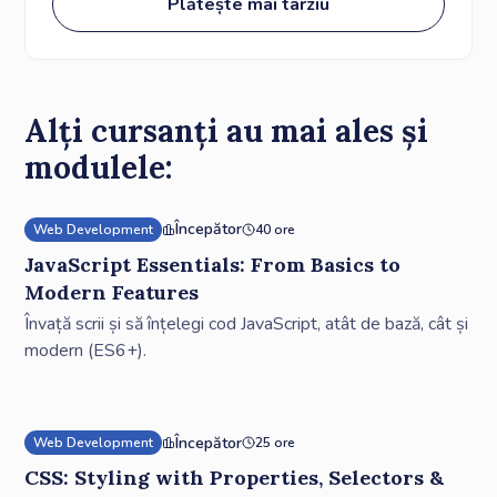
Plătește mai târziu
Alți cursanți au mai ales și
modulele:
Începător
Web Development
40 ore
JavaScript Essentials: From Basics to
Modern Features
Învață scrii și să înțelegi cod JavaScript, atât de bază, cât și
modern (ES6+).
Începător
Web Development
25 ore
CSS: Styling with Properties, Selectors &