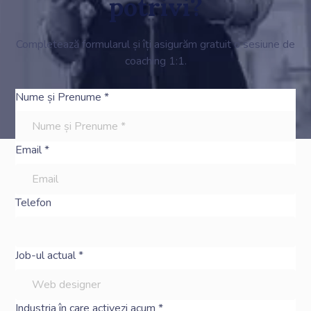
potrivi?
Completează formularul și îți asigurăm gratuit o sesiune de
coaching 1:1.
Nume și Prenume *
Email *
Telefon
Job-ul actual *
Industria în care activezi acum *