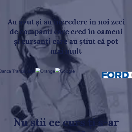
Au avut și au încredere în noi zeci
de companii care cred în oameni
și cursanți care au știut că pot
mai mult
Nu știi ce curs ți s-ar