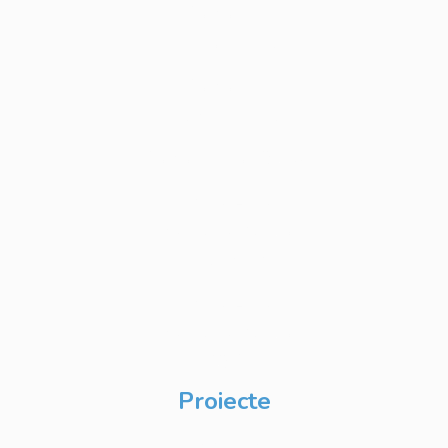
Cursuri IT
Modularizate
Cursuri IT
Personalizate
Cursuri IT Full Stack
Private Label
Academy pentru
Internship
Private Label
Academy pentru
CSR
Proiecte
Techable