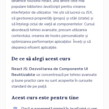
dinamice folosind React, una dintre cele mai
populare biblioteci JavaScript pentru crearea
interfețelor de utilizator.
Vei știi să lucrezi cu JSX,
să gestionezi proprietăți (props) și stări (state) și
să înțelegi ciclul de viață al componentelor. Cursul
abordează tehnici avansate, precum utilizarea
contextului, crearea de hooks personalizate și
optimizarea performanței aplicațiilor. Înveți și să
depanezi eficient aplicațiile.
De ce să alegi acest curs
React JS: Dezvoltarea de Componente UI
Reutilizabile
se concentrează pe tehnici avansate
și bune practici care nu sunt acoperite în cursurile
standard de pe piață.
Acest curs este pentru tine
Dacă ai experiență minimă în JavaScript și vrei