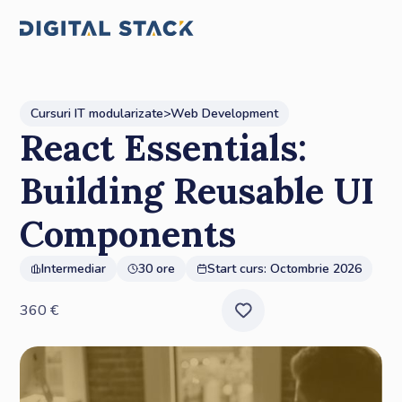
Cursuri IT modularizate
>
Web Development
React Essentials:
Building Reusable UI
Components
Intermediar
30 ore
Start curs:
Octombrie 2026
360
€