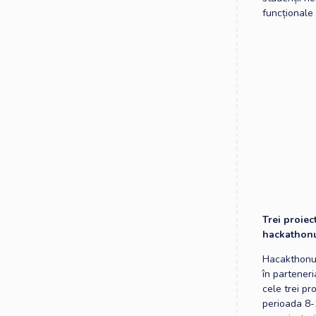
funcționale 
Trei proiec
hackathonu
Hacakthonul
în partener
cele trei pr
perioada 8-1