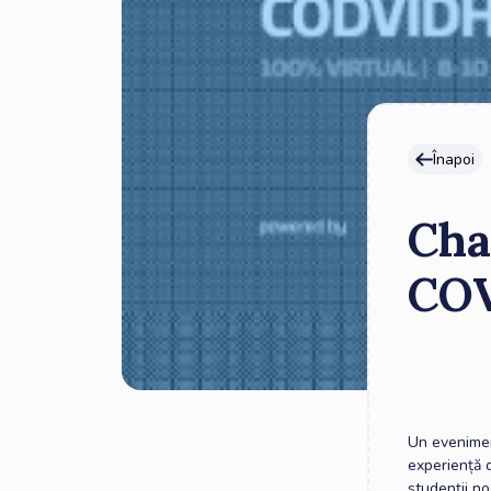
Înapoi
Cha
CO
Un evenimen
experiență 
studenții no