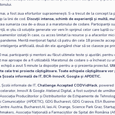
tonului.
ai, a fost ziua eforturilor supraomenești. S-a trecut de la concept la p
ip la linii de cod.
Discuții intense, schimb de experiență și multă, m
ea sumariza cea de-a doua zi a maratonului de codare. Participanții sun
ță, ei știu că soluțiile generate vor veni în sprijinul celor care luptă cu 
a oamenilor izolați în case, cu acces limitat la resurse și a afacerilor mici 
 pandemie. Merită menționat faptul că patru din cele 18 proiecte acce
e inteligența artificială, două din ele ajungând chiar să se claseze pe pri
 mai, participanții și mentorii au făcut ultimele teste și ajustări, pentru 
ât mai aproape de a fi utilizabilă. Maratonul de codare s-a încheiat cu un
 echipă a avut 5 minute la dispoziție pentru a-și prezenta proiectul.
Ult
te cele trei proiecte câștigătoare. Toate echipele câștigătoare vor
la Școala informală de IT, BCR-InnovX, Google și APDETIC.
 Școlii informale de IT,
Challenge Accepted CODVidHack
, powered
elerator, InnovX & Google Atelierul Digital, a fost susținut de următor
 Asociația Producătorilor și Distribuitorilor de Echipamente de Tehnolog
 și Comunicațiilor (APDETIC), GDG Bucharest, GDG Craiova, ESA Busine
entre Austria, Bucharest.AI, Iasi.AI, Orange, Science Park Graz, Startu
akers, Asociația Națională a Farmaciștilor de Spital din România (AN