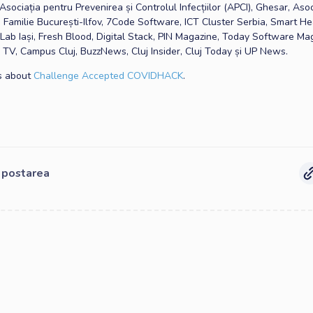
Asociația pentru Prevenirea și Controlul Infecțiilor (APCI), Ghesar, Asoc
e Familie București-Ilfov, 7Code Software, ICT Cluster Serbia, Smart He
bLab Iași, Fresh Blood, Digital Stack, PIN Magazine, Today Software Ma
j TV, Campus Cluj, BuzzNews, Cluj Insider, Cluj Today și UP News.
s about
Challenge Accepted COVIDHACK
.
e postarea