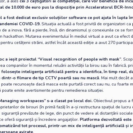
lor, a ales
cei 3 câștigători ai competiției, care vor beneficia de inc
tal de 10.000 de euro pus la dispoziție prin Acceleratorul BCR-In
 a fost dedicat exclusiv soluțiilor software ce pot ajuta în lupta î
pandemiei COVID-19.
Situația actuală a fost privită de organizatori ca
 de a inova, fără a pierde, însă, din dinamismul și conexiunile ce se fo
-un hackathon. Mutarea evenimentului în mediul virtual a avut ca efect
 pentru cetățenii străini, astfel încât această ediție a avut 270 participa
oc a ieșit proiectul “Visual recognition of people with mask”
. Scop
irea companiilor în momentul reluării activității la birou sau în fabrică, pr
e
folosește inteligența artificială pentru a identifica, în timp real, d
 dintr-o filmare de tip CCTV poartă sau nu mască
. Mai mult decât a
 poate recunoaște dacă masca este purtată corect sau nu, cu foarte 
și poate emite avertismente pentru remedierea situației.
“Managing workspaces” s-a clasat pe locul doi.
Obiectivul propus a 
prietarilor de birouri (în primă fază) în a-și restructura spațiul de lucr
siguranță prevăzute de lege, din punct de vedere al distanțării sociale ș
e oferă siguranță și încredere angajaților.
Platforma dezvoltată este
utomatizând tot procesul, printr-un mix de inteligență artificială și 
 persoane avizate
.