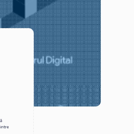
tă
dintre
i