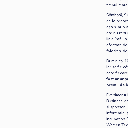
timpul mara
Sâmbătă, 9 m
de la protot
așa s-ar put
dar nu renun
linia întâi, 
afectate de
folosit și d
Duminică, 10
lor să fie c
care fiecare
fost anunța
premii de 
Evenimentul
Business Acc
și sponsori:
Informației
Incubation C
Women Techm