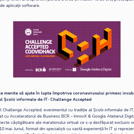
de aplicații software.
te menite să ajute în lupta împotriva coronavirusului primesc incub
l Școlii informale de IT- Challenge Accepted
 Challenge Accepted, evenimentul cu tradiție al Școlii informale de IT,
iat cu Acceleratorul de Business BCR – InnovX & Google Atelierul Digit
oiecte câștigătoare ale maratonului virtual ce s-a desfășurat exclusiv o
0 mai. Juriul, format din specialiști cu vastă experiență în IT și reprezen