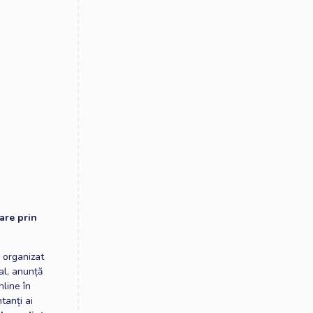
are prin
 organizat
al, anunță
nline în
tanți ai