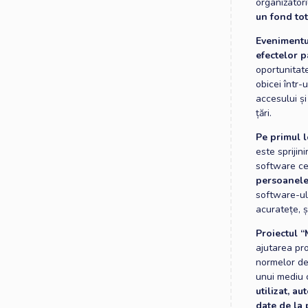
organizatori
un fond to
Evenimentul
efectelor 
oportunitate
obicei într
accesului și
țări.
Pe primul l
este sprijin
software c
persoanele
software-ul
acuratețe, 
Proiectul 
ajutarea pro
normelor de 
unui mediu c
utilizat, a
date de la