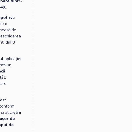
ubare dintr-
novX.
mpotriva
 pe o
rmează de
 deschiderea
nți din 8
ul aplicației
intr-un
acă
tât,
mare
fost
u conform
i al creării
 ușor de
input de