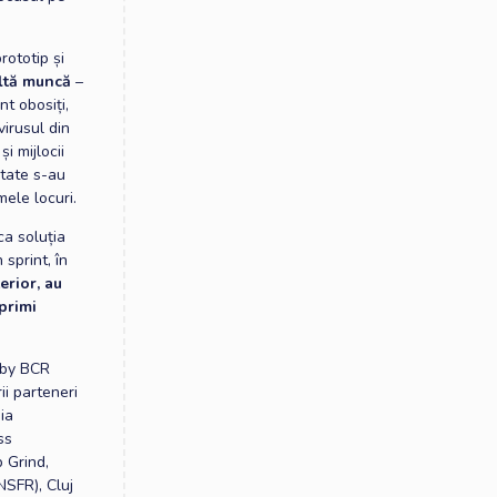
rototip și
ultă muncă
–
t obosiți,
virusul din
și mijlocii
ptate s-au
mele locuri.
ca soluția
 sprint, în
erior, au
 primi
 by BCR
ii parteneri
ia
ss
p Grind,
SFR), Cluj