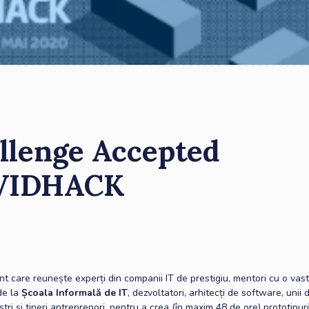
llenge Accepted
VIDHACK
t care reunește experți din companii IT de prestigiu, mentori cu o vas
de la
Școala Informală de IT
, dezvoltatori, arhitecți de software, unii 
ștri și tineri antreprenori, pentru a crea (în maxim 48 de ore) prototipur