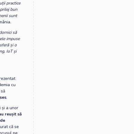
ii practice
prilej bun
menii sunt
mânia.
dornici să
ele impuse
sferă și o
ng, IoT și
prezentat
ndemia cu
 să
ses
.
 și a unor
au reușit să
 de
gurat că se
focusul pe