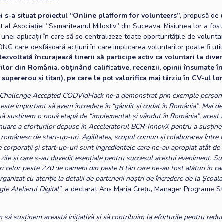
ei s-a situat proiectul “Online platform for volunteers”
, propusă de
 al Asociației “Samariteanul Milostiv” din Suceava. Misiunea lor a fos
unei aplicații în care să se centralizeze toate oportunitățile de voluntar
ONG care desfășoară acțiuni în care implicarea voluntarilor poate fi util
ezvoltată încurajează tinerii să participe activ ca voluntari la diver
lor din România, obținând calificative, recenzii, opinii însumate î
 supererou și titan), pe care le pot valorifica mai târziu în CV-ul lor
 Challenge Accepted CODVidHack ne-a demonstrat prin exemple person
 este important să avem încredere în “gândit și codat în România”. Mai d
ă susținem o nouă etapă de “implementat și vândut în România”, acest
inuare a eforturilor depuse în Acceleratorul BCR-InnovX pentru a susține
românesc de start-up-uri. Agilitatea, scopul comun și colaborarea între 
re corporații și start-up-uri sunt ingredientele care ne-au apropiat atât de
zile și care s-au dovedit esențiale pentru succesul acestui eveniment. 
i celor peste 270 de oameni din peste 8 țări care ne-au fost alături în ca
ganizat cu atenție la detalii de partenerii noștri de încredere de la Școal
gle Atelierul Digital”
, a declarat Ana Maria Crețu, Manager Programe S
să susținem această inițiativă și să contribuim la eforturile pentru redu