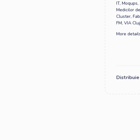
IT, Moqups, 
Medicilor d
Cluster, Fa
FM, VIA Clu
More detail
Distribui