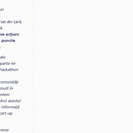
 un
t
iat din țară,
ă.
se acțiuni
n puncte
.
ale
eparte ne
 hackathon
comunități
 mult în
Suntem
drul acestui
a Informală
tart-up
cerea