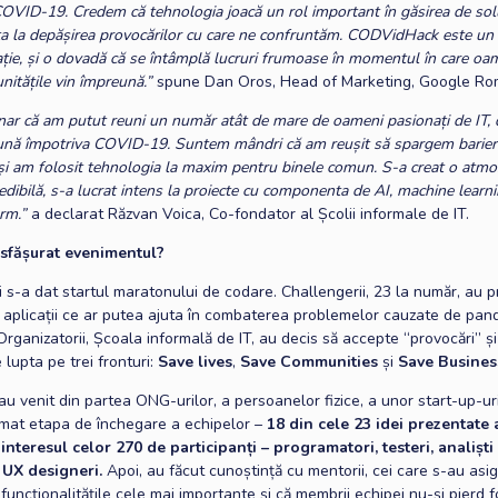
OVID-19. Credem că tehnologia joacă un rol important în găsirea de soluț
ta la depășirea provocărilor cu care ne confruntăm. CODVidHack este un 
ție, și o dovadă că se întâmplă lucruri frumoase în momentul în care oa
unitățile vin împreună.”
spune Dan Oros, Head of Marketing, Google Ro
nar că am putut reuni un număr atât de mare de oameni pasionați de IT, 
ună împotriva COVID-19. Suntem mândri că am reușit să spargem barier
și am folosit tehnologia la maxim pentru binele comun. S-a creat o atmo
redibilă, s-a lucrat intens la proiecte cu componenta de AI, machine learni
rm.”
a declarat Răzvan Voica, Co-fondator al Școlii informale de IT.
sfășurat evenimentul?
i s-a dat startul maratonului de codare. Challengerii, 23 la număr, au 
de aplicații ce ar putea ajuta în combaterea problemelor cauzate de pa
ganizatorii, Școala informală de IT, au decis să accepte “provocări” și
lupta pe trei fronturi:
Save lives
,
Save Communities
și
Save Busines
au venit din partea ONG-urilor, a persoanelor fizice, a unor start-up-uri
rmat etapa de închegare a echipelor –
18 din cele 23 idei prezentate 
interesul celor 270 de participanți – programatori, testeri, analiști
 UX designeri.
Apoi, au făcut cunoștință cu mentorii, cei care s-au asi
funcționalitățile cele mai importante și că membrii echipei nu-și pierd 