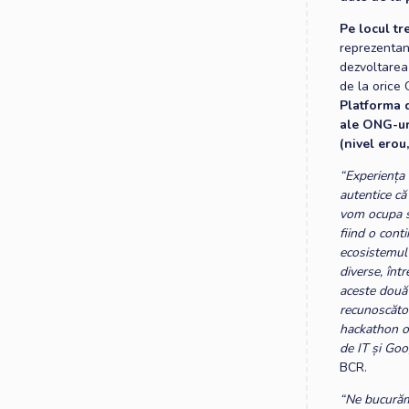
Pe locul tr
reprezentant
dezvoltarea 
de la orice 
Platforma d
ale ONG-uri
(nivel erou,
“Experiența
autentice că
vom ocupa s
fiind o cont
ecosistemul 
diverse, înt
aceste două 
recunoscător
hackathon or
de IT și Goo
BCR.
“Ne bucurăm 