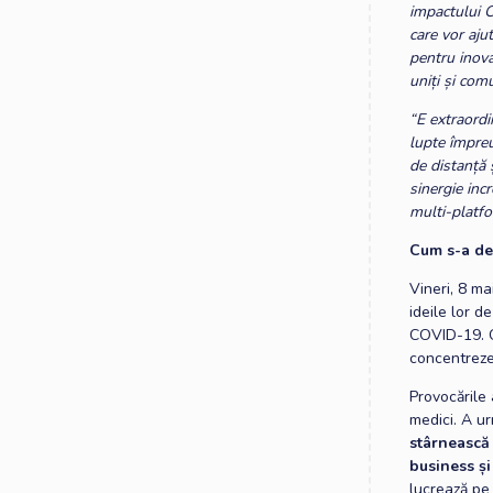
impactului C
care vor aju
pentru inova
uniți și com
“E extraordi
lupte împre
de distanță 
sinergie inc
multi-platfo
Cum s-a de
Vineri, 8 ma
ideile lor 
COVID-19. Or
concentreze 
Provocările 
medici. A u
stârnească 
business și
lucrează pe 