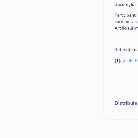
București.
Participanți
care pot as
Artificială 
Referințe ut
[1]:
Știrile 
Distribui