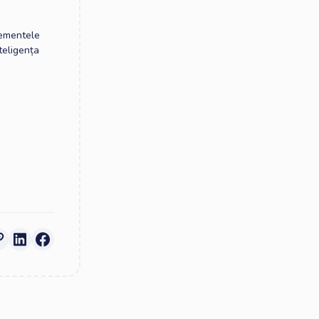
elementele
teligența