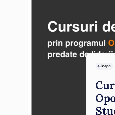
Înapoi
Cur
Opo
Stu