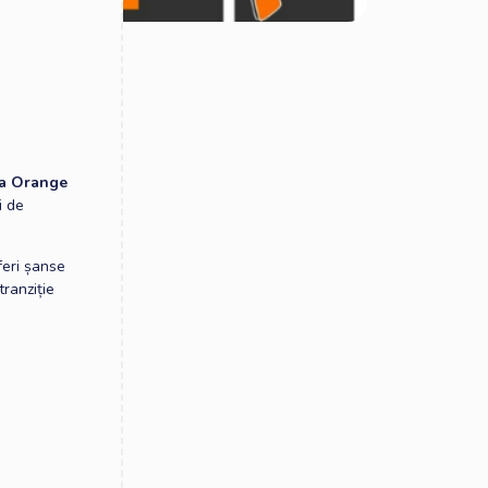
ia Orange
i de
feri șanse
tranziție