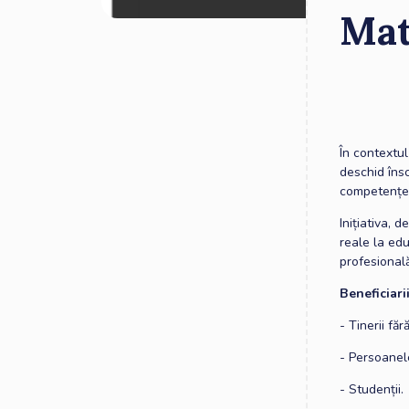
Mat
În contextul
deschid însc
competențe 
Inițiativa, d
reale la edu
profesională
Beneficiari
- Tinerii fă
- Persoanele
- Studenții.