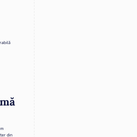
rabilă
rmă
um
ter din