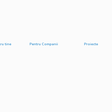
ru tine
Pentru Companii
Proiecte
g
Cursuri IT Modularizate
Techable
s
Cursuri IT Personalizate
Atelierul de Șanse
nt
Cursuri IT Full Stack
Google Atelierul Di
ment
Private Label Academy
Școli de Vară Goog
pentru Internship
opment
DevFest
Private Label Academy
pentru CSR
cială &