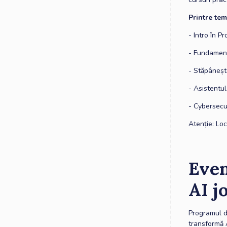
Printre tem
- Intro în P
- Fundament
- Stăpânește
- Asistentul
- Cybersecuri
Atenție: Loc
Even
AI j
Programul d
transformă A