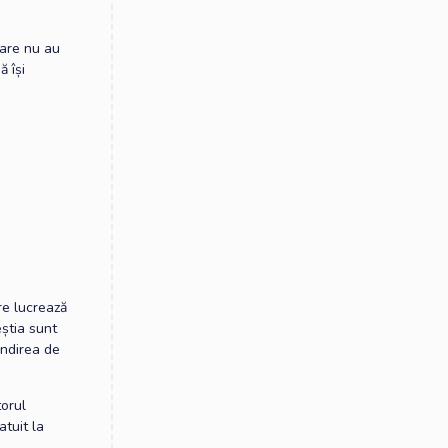
care nu au
ă își
are lucrează
eștia sunt
ândirea de
torul
atuit la