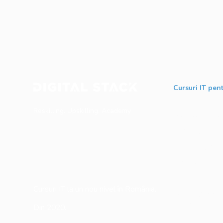
Cursuri IT pent
Software Testin
Reskilling. Upskilling. Academy
Business Analysi
Web Developme
Python Develop
Database Devel
DevOps & Cloud
Cursuri IT la un nou nivel în România.
Inteligență Artifi
Digitalizare
Din 2020.