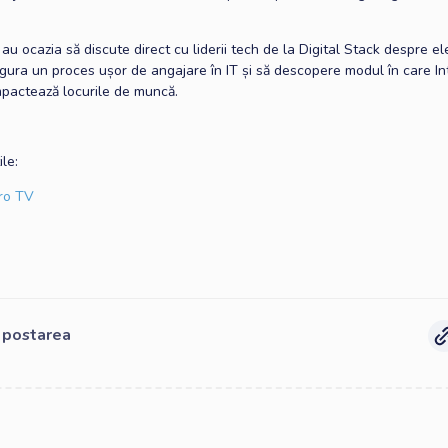
i au ocazia să discute direct cu liderii tech de la Digital Stack despre 
igura un proces ușor de angajare în IT și să descopere modul în care In
impactează locurile de muncă.
ile:
Pro TV
e postarea