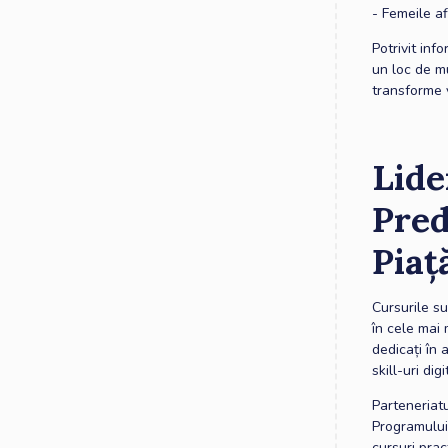
- Femeile af
Potrivit in
un loc de mu
transforme v
Lide
Pred
Piaț
Cursurile su
în cele mai 
dedicați în 
skill-uri di
Parteneriatu
Programului)
cursuri prac