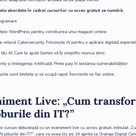
ele abordate în cadrul cursurilor cu acces gratuit se numără:
rogramare
ele WordPress pentru construirea unui magazin online
 viitorul Cybersecurity: Folosește AI pentru o apărare digitală impenet
 tău AI: Cum te ajută Gemini să îți simplifici munca zilnic
ty și Inteligența Artificială: Primii pași în testarea vulnerabilităților
urile sunt limitate și se ocupă rapid. Înscrierile se fac online.
iment Live: „Cum transfo
oburile din IT?”
e cursuri debutează cu un eveniment live cu acces gratuit, intitulat „C
I joburile din IT?”, care va avea loc pe 14 aprilie la Orange Digital Cen