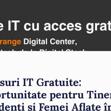
suri IT Gratuite:
rtunitate pentru Tiner
denți și Femei Aflate î