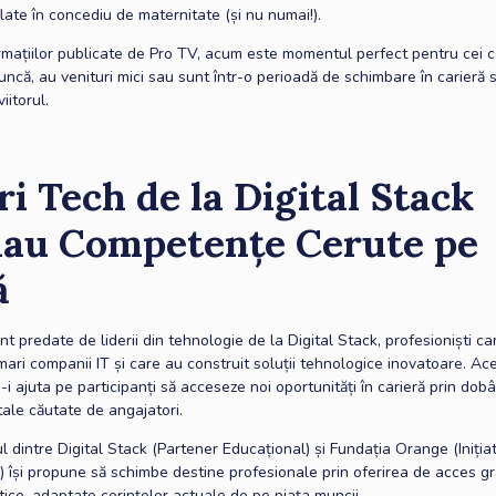
late în concediu de maternitate (și nu numai!).
formațiilor publicate de Pro TV, acum este momentul perfect pentru cei 
ncă, au venituri mici sau sunt într-o perioadă de schimbare în carieră s
iitorul.
ri Tech de la Digital Stack
au Competențe Cerute pe
ă
nt predate de liderii din tehnologie de la Digital Stack, profesioniști c
mari companii IT și care au construit soluții tehnologice inovatoare. Ac
a-i ajuta pe participanți să acceseze noi oportunități în carieră prin dob
gitale căutate de angajatori.
l dintre Digital Stack (Partener Educațional) și Fundația Orange (Iniția
 își propune să schimbe destine profesionale prin oferirea de acces gr
tice, adaptate cerințelor actuale de pe piața muncii.