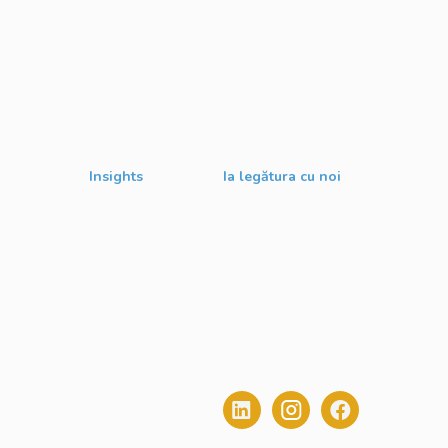
Insights
Ia legătura cu noi
Despre Noi
contact@digitalstack.ro
Evenimente
0775.213.445
gital
Blog
le