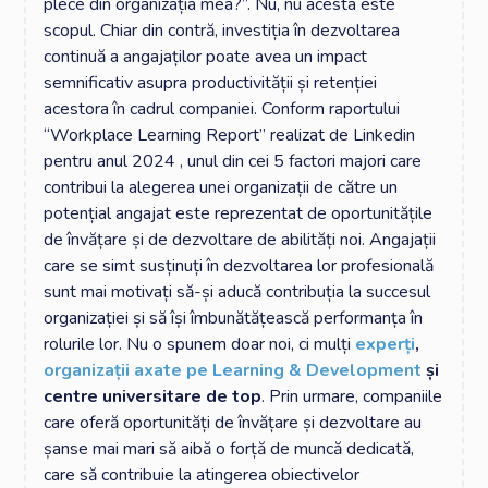
plece din organizația mea?”. Nu, nu acesta este
scopul. Chiar din contră, investiția în dezvoltarea
continuă a angajaților poate avea un impact
semnificativ asupra productivității și retenției
acestora în cadrul companiei. Conform raportului
“Workplace Learning Report” realizat de Linkedin
pentru anul 2024 , unul din cei 5 factori majori care
contribui la alegerea unei organizații de către un
potențial angajat este reprezentat de oportunitățile
de învățare și de dezvoltare de abilități noi. Angajații
care se simt susținuți în dezvoltarea lor profesională
sunt mai motivați să-și aducă contribuția la succesul
organizației și să își îmbunătățească performanța în
rolurile lor. Nu o spunem doar noi, ci mulți
experți
,
organizații axate pe Learning & Development
și
centre universitare de top
. Prin urmare, companiile
care oferă oportunități de învățare și dezvoltare au
șanse mai mari să aibă o forță de muncă dedicată,
care să contribuie la atingerea obiectivelor