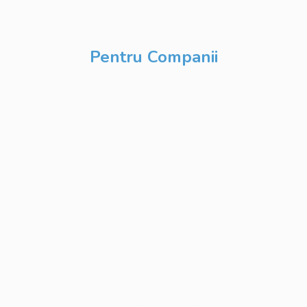
Inteligență Artificială
& Digitalizare
Pentru Companii
Cursuri IT
Modularizate
Cursuri IT
Personalizate
Cursuri IT Full Stack
Private Label
Academy pentru
Internship
Private Label
Academy pentru