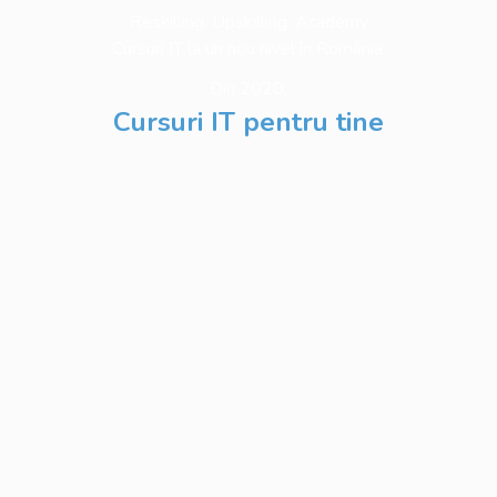
Reskilling. Upskilling. Academy
Cursuri IT la un nou nivel în România.
Din 2020.
Cursuri IT pentru tine
Software Testing
Business Analysis
Web Development
Python
Development
Database
Development
DevOps & Cloud