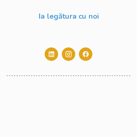
Blog
Ia legătura cu noi
contact@digitalstack.ro
0775.213.445
Politica de Confidențialitate
Termeni și Condiții
©
2026
Digital Stack. Toate drepturile rezervate.