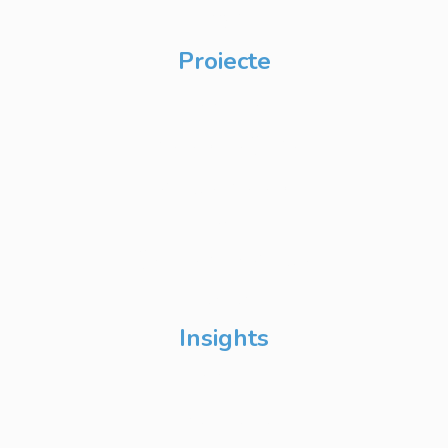
CSR
Proiecte
Techable
Atelierul de Șanse
Google Atelierul
Digital
Școli de Vară Google
DevFest
Insights
Despre Noi
Evenimente