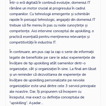
Într-o eră digitală în continuă evoluție, domeniul IT
rămâne un motor crucial al progresului în cadrul
companiilor. Cu tehnologii emergente și schimbări
rapide în peisajul tehnologic, angajații din domeniul IT
trebuie să fie mereu în pas cu noile cunoștințe și
competențe. Aici intervine conceptul de upskilling, o
practică esențială pentru menținerea relevanței și
competitivității în industria IT.
În continuare, am pus cap la cap o serie de informații
legate de beneficiile pe care le aduc experiențele de
învățare de tip upskilling atât oamenilor dintr-o
organizație, cât și organizației în sine. La final am lăsat
și un reminder că dezvoltarea de experiențe de
învățare de upskilling personalizate pe nevoile
organizațiilor este unul dintre cele 3 servicii principale
ale noastre. Dar, îți propunem să începem cu
începutul, mai exact cu definiția conceptului de
“upskilling”. Așadar…