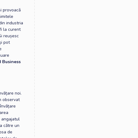
 și provoacă
limitele
din industria
i la curent
 Și reușesc
și pot
e
nuare
d Business
nvățare noi.
am observat
 învățare
rarea
ă angajatul
ca către un
ipsa de