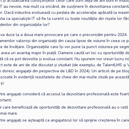
ât și actualizarea cunoștințelor celor care sunt deja de ani buni în indus
 IT au nevoie, mai mult ca oricând, de susținere în dezvoltarea constant
or. Dacă industria evoluează cu pedala de accelerație apăsată la maxi
a ca specialiștii IT să fie la curent cu toate noutățile din nișele lor fă
derilor din organizațiile lor?
 va duce la a doua mare provocare pe care o preconizăm pentru 2024
menilor valoroși din organizații din cauza lipsei de viziune în ceea ce p
le de învățare. Organizațiile care își vor pune la punct viziunea pe seg
 avea un avantaj major în piață. Oamenii caută un loc cu oportunități d
tă că se pot dezvolta și evolua constant. Nu spunem noi vreun lucru no
t este de ani de zile discutat și studiat (de exemplu, de TalentLMS și
i doresc angajații din pespectiva de L&D în 2024). Un articol de pe blo
scoate în evidență rezultatele de cheie din mai multe studii pe aceast
și:
tre angajați consideră că accesul la dezvoltare profesională este foar
ortant;
i care beneficiază de oportunități de dezvoltare profesională au o rată
mai mare.
re angajați se așteaptă ca angajatorul lor să sprijine creșterea în cari