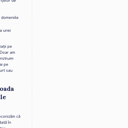
ențelor de
n domeniile
a unei
ații pe
. Doar am
onstruim
ai pe
curt sau
ioada
le
reconizăm că
dată în