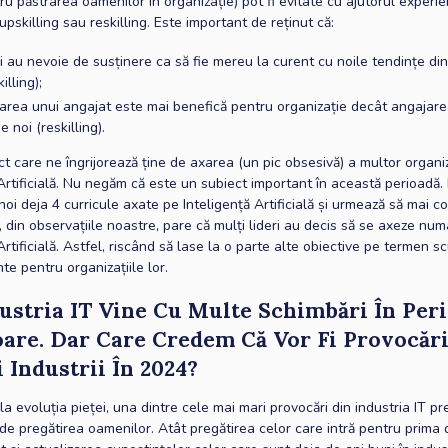
ru păstrarea oamenilor în organizație) pot fi evitate cu ajutorul experi
 upskilling sau reskilling. Este important de reținut că:
i au nevoie de susținere ca să fie mereu la curent cu noile tendințe di
illing);
carea unui angajat este mai benefică pentru organizație decât angajare
 noi (reskilling).
t care ne îngrijorează ține de axarea (un pic obsesivă) a multor organiz
 Artificială. Nu negăm că este un subiect important în această perioadă
 noi deja 4 curricule axate pe Inteligență Artificială și urmează să mai c
, din observațiile noastre, pare că mulți lideri au decis să se axeze num
Artificială. Astfel, riscând să lase la o parte alte obiective pe termen s
te pentru organizațiile lor.
dustria IT Vine Cu Multe Schimbări În Per
are. Dar Care Credem Că Vor Fi Provocări
 Industrii În 2024?
a evoluția pieței, una dintre cele mai mari provocări din industria IT p
 de pregătirea oamenilor. Atât pregătirea celor care intră pentru prima 