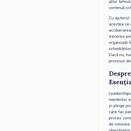
altor tehnol
continuă sc
Cu ajutorul 
acestea se n
accelerarea 
trecerea pr
organizații 
schimbărilor
Dacă nu, ha
procesul de
Despre
Esenți
Leadershipu
membrilor ec
și atinge po
care fac par
proces const
de viziunea
obiectivelor 