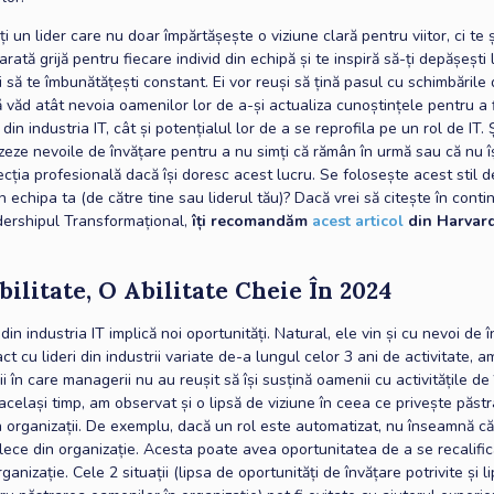
i un lider care nu doar împărtășește o viziune clară pentru viitor, ci te
 arată grijă pentru fiecare individ din echipă și te inspiră să-ți depășești 
 să te îmbunătățești constant. Ei vor reuși să țină pasul cu schimbările 
ă văd atât nevoia oamenilor lor de a-și actualiza cunoștințele pentru a f
 din industria IT, cât și potențialul lor de a se reprofila pe un rol de IT.
tizeze nevoile de învățare pentru a nu simți că rămân în urmă sau că nu î
cția profesională dacă își doresc acest lucru. Se folosește acest stil d
n echipa ta (de către tine sau liderul tău)? Dacă vrei să citește în conti
ershipul Transformațional,
îți recomandăm
acest articol
din Harvar
ilitate, O Abilitate Cheie În 2024
din industria IT implică noi oportunități. Natural, ele vin și cu nevoi de î
t cu lideri din industrii variate de-a lungul celor 3 ani de activitate, 
ii în care managerii nu au reușit să își susțină oamenii cu activitățile de
n același timp, am observat și o lipsă de viziune în ceea ce privește păst
n organizații. De exemplu, dacă un rol este automatizat, nu înseamnă c
lece din organizație. Acesta poate avea oportunitatea de a se recalifi
rganizație. Cele 2 situații (lipsa de oportunități de învățare potrivite și l