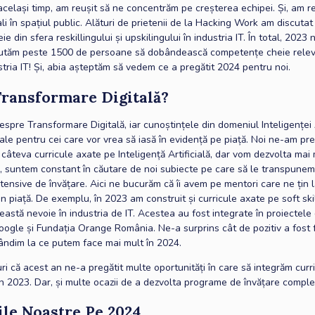
același timp, am reușit să ne concentrăm pe creșterea echipei. Și, am re
li în spațiul public. Alături de prietenii de la Hacking Work am discuta
ie din sfera reskillingului și upskilingului în industria IT. În total, 2023
jutăm peste 1500 de persoane să dobândească competențe cheie rele
tria IT! Și, abia așteptăm să vedem ce a pregătit 2024 pentru noi.
Transformare Digitală?
espre Transformare Digitală, iar cunoștințele din domeniul Inteligenței A
iale pentru cei care vor vrea să iasă în evidență pe piață. Noi ne-am pre
câteva curricule axate pe Inteligență Artificială, dar vom dezvolta mai 
p, suntem constant în căutare de noi subiecte pe care să le transpunem
tensive de învățare. Aici ne bucurăm că îi avem pe mentori care ne țin 
in piață. De exemplu, în 2023 am construit și curricule axate pe soft ski
astă nevoie în industria de IT. Acestea au fost integrate în proiectele
Google și Fundația Orange România. Ne-a surprins cât de pozitiv a fost
gândim la ce putem face mai mult în 2024.
i că acest an ne-a pregătit multe oportunități în care să integrăm curr
n 2023. Dar, și multe ocazii de a dezvolta programe de învățare complet
ile Noastre Pe 2024