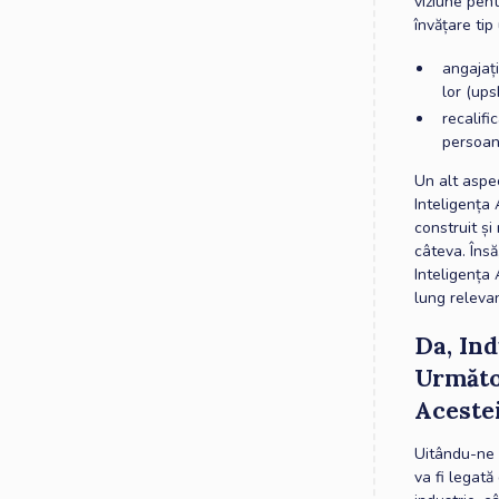
viziune pent
învățare tip
angajați
lor (upsk
recalifi
persoane
Un alt aspec
Inteligența
construit și
câteva. Însă
Inteligența 
lung relevan
Da, In
Următo
Acestei
Uitându-ne l
va fi legată