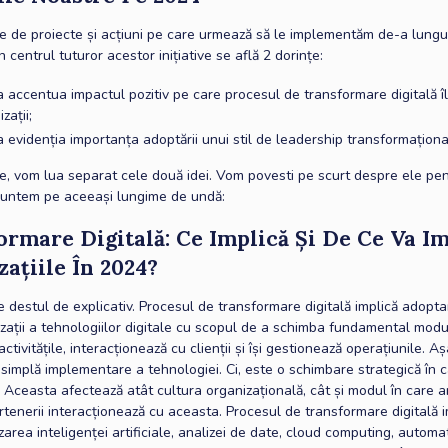
e de proiecte și acțiuni pe care urmează să le implementăm de-a lungu
în centrul tuturor acestor inițiative se află 2 dorințe:
 accentua impactul pozitiv pe care procesul de transformare digitală î
zații;
 evidenția importanța adoptării unui stil de leadership transformaționa
re, vom lua separat cele două idei. Vom povesti pe scurt despre ele pe
suntem pe aceeași lungime de undă:
ormare Digitală
: Ce Implică Și De Ce Va I
ațiile În 2024?
 destul de explicativ. Procesul de transformare digitală implică adopt
zații a tehnologiilor digitale cu scopul de a schimba fundamental modul
ctivitățile, interacționează cu clienții și își gestionează operațiunile. Aș
 simplă implementare a tehnologiei. Ci, este o schimbare strategică în 
. Aceasta afectează atât cultura organizațională, cât și modul în care an
partenerii interacționează cu aceasta. Procesul de transformare digitală 
zarea inteligenței artificiale, analizei de date, cloud computing, automati