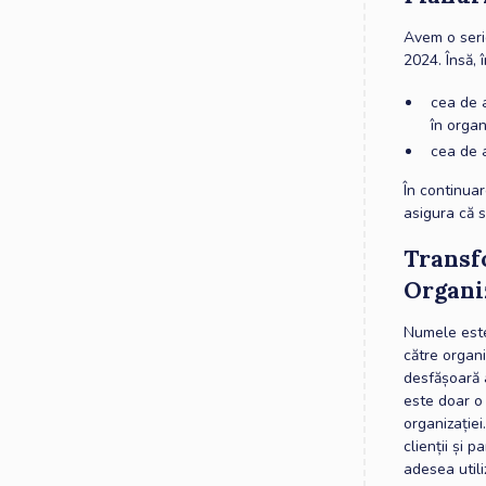
Avem o seri
2024. Însă, 
cea de a
în organi
cea de a
În continua
asigura că 
Transf
Organiz
Numele este
către organi
desfășoară a
este doar o
organizației
clienții și 
adesea utili