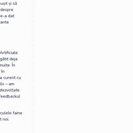
ușit și să
t despre
 ne-a dat
vante
rtificiale
gătit deja
multe. În
 în
la curent cu
lls – am
 dezvoltate
 feedbackul
iculele faine
 noi.