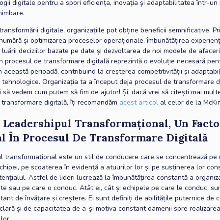
ogii digitale pentru a spori eficiența, inovația și adaptabilitatea într-un
himbare.
transformării digitale, organizațiile pot obține beneficii semnificative. Pr
umără și optimizarea proceselor operaționale, îmbunătățirea experienței
luării deciziilor bazate pe date și dezvoltarea de noi modele de afaceri
in procesul de transformare digitală reprezintă o evoluție necesară pen
în această perioadă, contribuind la creșterea competitivității și adaptabili
 tehnologice. Organizația ta a început deja procesul de transformare d
i să vedem cum putem să fim de ajutor! Și, dacă vrei să citești mai mul
 transformare digitală, îți recomandăm
acest articol
al celor de la McK
 Leadershipul Transformațional
, Un Facto
al În Procesul De Transformare Digitală
l transformațional este un stil de conducere care se concentrează pe
hipei, pe scoaterea în evidență a atuurilor lor și pe susținerea lor con
tențialul. Astfel de lideri lucrează la îmbunătățirea constantă a organiza
te sau pe care o conduc. Atât ei, cât și echipele pe care le conduc, su
ant de învățare și creștere. Ei sunt definiți de abilitățile puternice de
 clară și de capacitatea de a-și motiva constant oamenii spre realizare
lor.