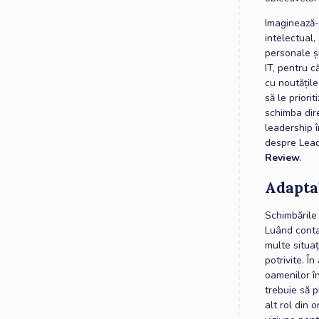
Imaginează-ț
intelectual,
personale și
IT, pentru c
cu noutățile
să le priori
schimba dire
leadership î
despre Lead
Review
.
Adaptab
Schimbările 
Luând contac
multe situaț
potrivite. Î
oamenilor î
trebuie să p
alt rol din o