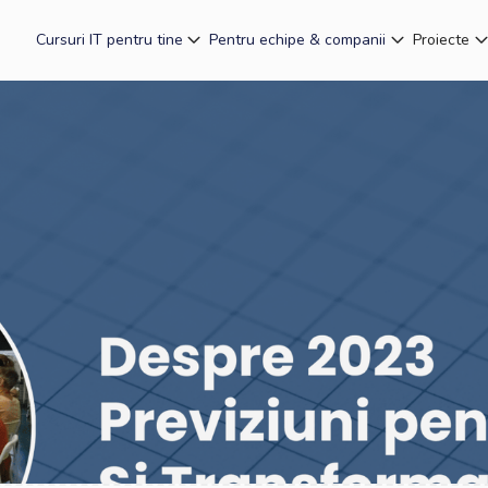
Cursuri IT pentru tine
Pentru echipe & companii
Proiecte