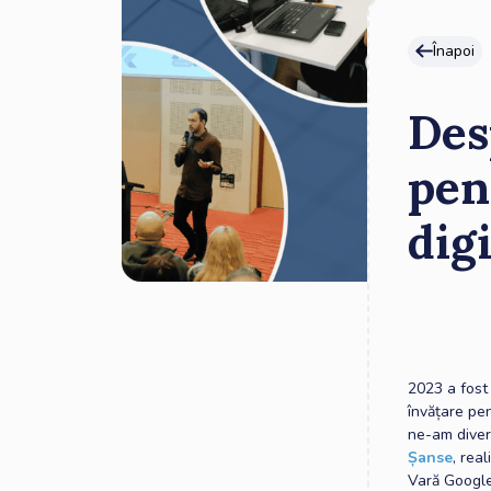
Înapoi
Des
pen
digi
2023 a fost
învățare pen
ne-am divers
Șanse
, rea
Vară Google 