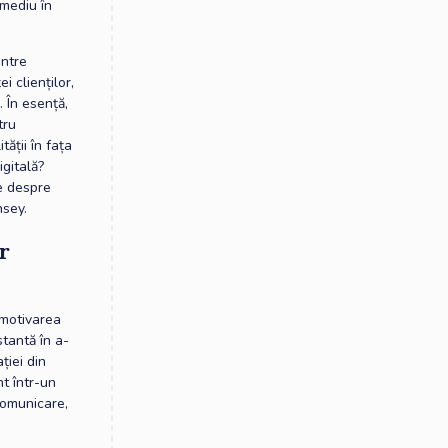
 mediu în
intre
 clienților,
. În esență,
tru
tății în fața
igitală?
te despre
insey.
r
 motivarea
stantă în a-
ției din
nt într-un
 comunicare,
a