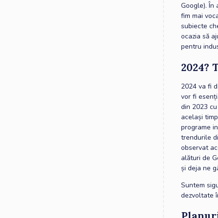
Google). În 
fim mai voca
subiecte che
ocazia să a
pentru indus
2024? 
2024 va fi d
vor fi esenț
din 2023 cu 
același tim
programe in
trendurile d
observat ace
alături de 
și deja ne 
Suntem sigur
dezvoltate î
Planur