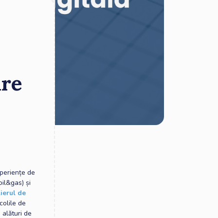
are
xperiențe de
oil&gas) și
ierul de
Școlile de
e alături de