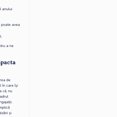
l anului
l poate avea
l.
ntru a ne
mpacta
area de
 în care își
a că, nu
cadrul
gajații,
implică
zării și