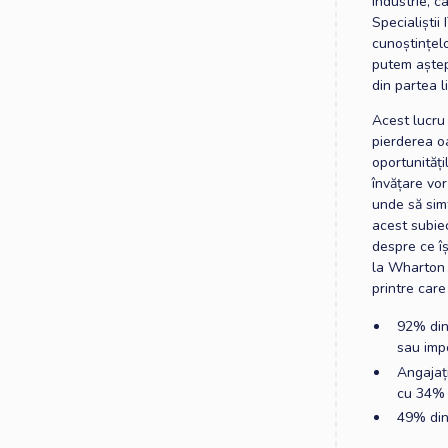
industrie, c
Specialiștii
cunoștințel
putem aștept
din partea li
Acest lucru
pierderea oa
oportunități
învățare vor
unde să sim
acest subiec
despre ce îș
la Wharton 
printre care 
92% din
sau imp
Angajați
cu 34% 
49% dint