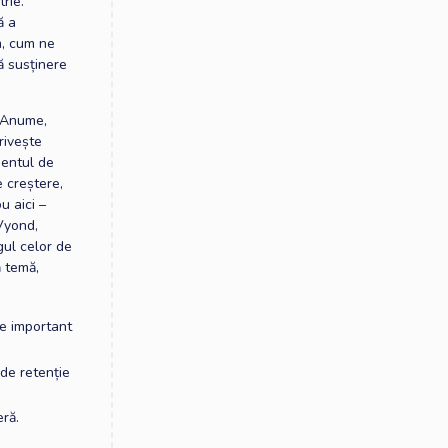
trie.
ă a
m, cum ne
ră susținere
. Anume,
rivește
mentul de
e creștere,
u aici –
 Vyond,
gul celor de
ă temă,
te important
 de retenție
eră.