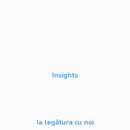
Techable
Atelierul de Șanse
Google Atelierul
Digital
Școli de Vară Google
DevFest
Insights
Despre Noi
Evenimente
Blog
Ia legătura cu noi