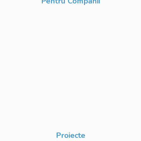
Pentru Companii
Cursuri IT
Modularizate
Cursuri IT
Personalizate
Cursuri IT Full Stack
Private Label
Academy pentru
Internship
Private Label
Academy pentru
CSR
Proiecte