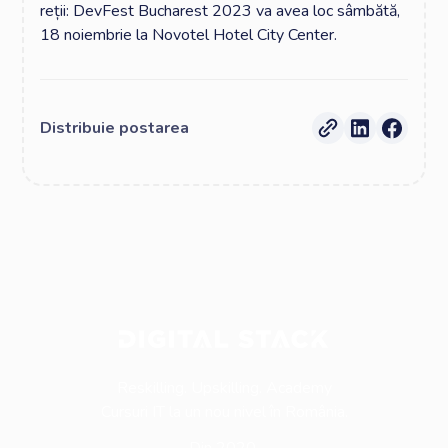
reții: DevFest Bucharest 2023 va avea loc sâmbătă,
18 noiembrie la Novotel Hotel City Center.
Distribuie postarea
Reskilling. Upskilling. Academy
Cursuri IT la un nou nivel în România.