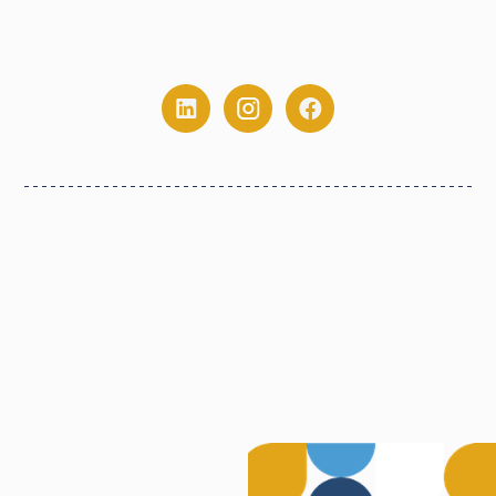
contact@digitalstack.ro
0775.213.445
Politica de Confidențialitate
Termeni și Condiții
©
2026
Digital Stack. Toate drepturile rezervate.