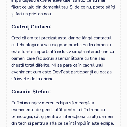
împărtășești experiențele tale, să auzi ce au mai
făcut ceilalți din domeniul tău. Și de ce nu, poate să îți
și faci un prieten nou.
Codruț Ciulacu:
Cred că am tot precizat asta, dar pe lângă contactul
cu tehnologii noi sau cu good practices din domeniu
este foarte importantă inclusiv simpla interacțiune cu
oameni care fac lucruri asemănătoare cu tine sau
chestii total diferite. Mi se pare că în cadrul unui
eveniment cum este DevFest participanții au ocazia
să învețe de la oricine.
Cosmin Ștefan:
Eu îmi încurajez mereu echipa să meargă la
evenimente de genul, atât pentru a fi în trend cu
tehnologia, cât și pentru a interacționa cu alți oameni
din tech și pentru a afla ce se întâmplă în alte echipe,