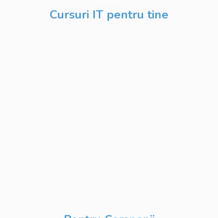
Din 2020.
Cursuri IT pentru tine
Software Testing
Business Analysis
Web Development
Python
Development
Database
Development
DevOps & Cloud
Inteligență Artificială
& Digitalizare