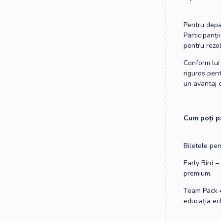
Pentru depa
Participanți
pentru rezo
Conform lui
riguros pent
un avantaj c
Cum poți pa
Biletele pen
Early Bird –
premium.
Team Pack 4
educația ech