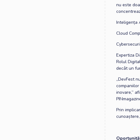
nu este doar
concentrează 
Inteligența 
Cloud Comput
Cybersecuri
Expertiza D
Rolul Digit
decât un fu
„DevFest nu
companiilor 
inovare,” a
PINmagazin
Prin implica
cunoaștere,
Oportunită