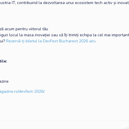
ndustria IT, contribuind la dezvoltarea unui ecosistem tech activ și inovat
ză acum pentru viitorul tău
asiguri locul la masa inovației sau să îți trimiți echipa la cel mai importa
lui?
Rezervă-ți biletul la DevFest Bucharest 2026 aici
.
ile:
azine
magazine.ro/devfest-2026/