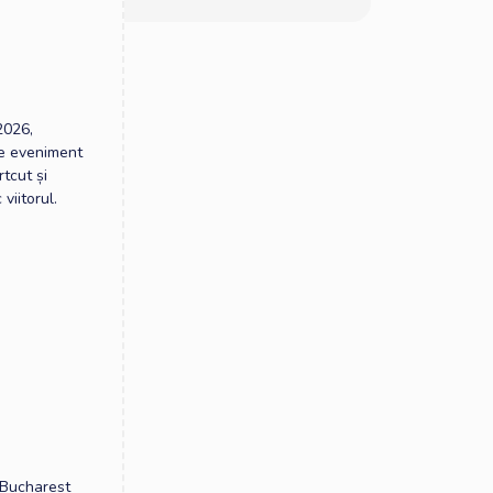
2026,
re eveniment
tcut și
viitorul.
t Bucharest