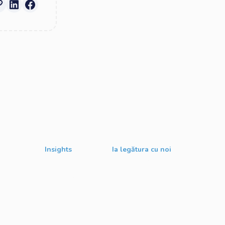
Insights
Ia legătura cu noi
Despre Noi
contact@digitalstack.ro
Evenimente
0775.213.445
gital
Blog
le