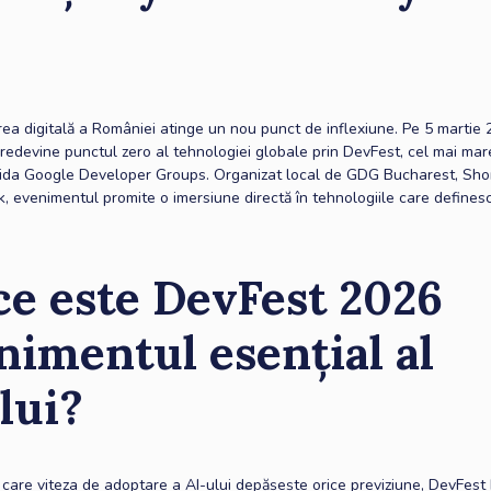
ea digitală a României atinge un nou punct de inflexiune. Pe 5 martie 
 redevine punctul zero al tehnologiei globale prin DevFest, cel mai ma
ida Google Developer Groups. Organizat local de GDG Bucharest, Shor
k, evenimentul promite o imersiune directă în tehnologiile care definesc 
ce este DevFest 2026
nimentul esențial al
lui?
în care viteza de adoptare a AI-ului depășește orice previziune, DevFes