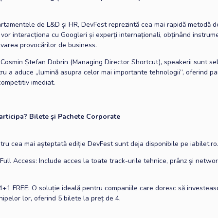
rtamentele de L&D și HR, DevFest reprezintă cea mai rapidă metodă de
i vor interacționa cu Googleri și experți internaționali, obținând instru
lvarea provocărilor de business.
 Cosmin Ștefan Dobrin (Managing Director Shortcut), speakerii sunt sel
ru a aduce „lumină asupra celor mai importante tehnologii”, oferind par
ompetitiv imediat.
rticipa? Bilete și Pachete Corporate
tru cea mai așteptată ediție DevFest sunt deja disponibile pe iabilet.ro
 Full Access: Include acces la toate track-urile tehnice, prânz și netwo
+1 FREE: O soluție ideală pentru companiile care doresc să investeas
ipelor lor, oferind 5 bilete la preț de 4.