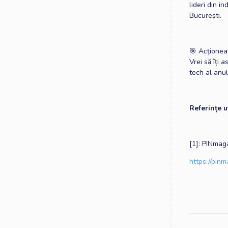
lideri din i
București.
🎯 Acționea
Vrei să îți 
tech al anu
Referințe ut
[1]: PINmag
https://pin