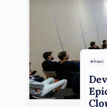
Înapoi
Dev
Epi
Clo