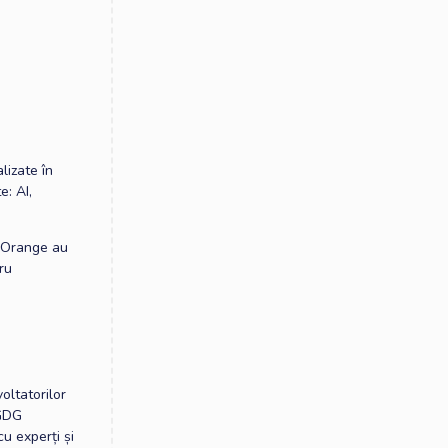
lizate în
: AI,
a Orange au
ru
ltatorilor
 GDG
u experți și