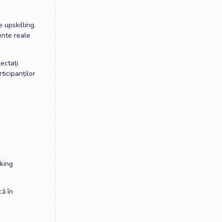
 upskilling.
mente reale
ectați
ticipanților
.
rking
că în