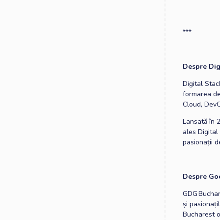
***
Despre Dig
Digital Sta
formarea de
Cloud, DevO
Lansată în 
ales Digita
pasionații de
Despre Go
GDG Buchare
și pasionaț
Bucharest o