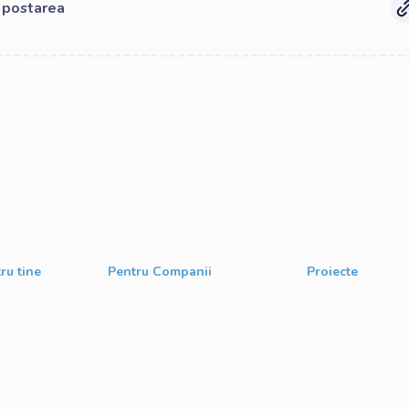
e postarea
ru tine
Pentru Companii
Proiecte
g
Cursuri IT Modularizate
Techable
s
Cursuri IT Personalizate
Atelierul de Șanse
nt
Cursuri IT Full Stack
Google Atelierul Di
ment
Private Label Academy
Școli de Vară Goog
pentru Internship