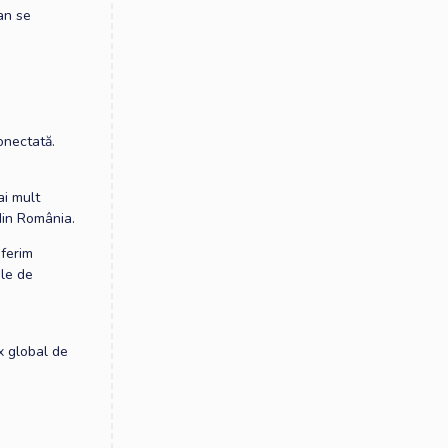
 an se
onectată.
ai mult
din România.
oferim
ale de
ux global de