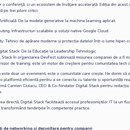
 o conferință, ci un ecosistem de învățare accelerată. Ediția din acest
pe trei piloni critici:
Artificială: De la modele generative la machine learning aplicat.
ing: Infrastructuri scalabile și soluții native Google Cloud.
ty: Tehnici de apărare moderne și protecția datelor într-o lume hiper-c
igital Stack: De la Educație la Leadership Tehnologic
al Stack în organizarea DevFest subliniază misiunea companiei de a fi m
rnizor de training; este un motor de creștere pentru comunitatea tech 
 este doar un eveniment, este o comunitate care crește. Ne dorim să 
o platformă eficientă pentru a se conecta cu talente și oportunități re
firmă Carmen Ciulacu, CEO & Co-fondator Digital Stack pentru redacția
e.
rea directă, Digital Stack facilitează accesul profesioniștilor IT la un fl
 transformând tendințele în competențe practice.
ți de networking și dezvoltare pentru companii