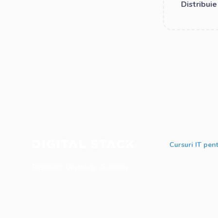
Distribui
Cursuri IT pent
Software Testin
Reskilling. Upskilling. Academy
Business Analysi
Web Developme
Python Develop