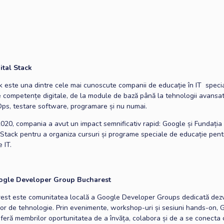
ital Stack
ck este una dintre cele mai cunoscute companii de educație în IT specia
 competențe digitale, de la module de bază până la tehnologii avansate
ps, testare software, programare și nu numai.
2020, compania a avut un impact semnificativ rapid: Google și Fundați
l Stack pentru a organiza cursuri și programe speciale de educație pent
 IT.
ogle Developer Group Bucharest
st este comunitatea locală a Google Developer Groups dedicată dezvo
ilor de tehnologie. Prin evenimente, workshop-uri și sesiuni hands-on,
feră membrilor oportunitatea de a învăța, colabora și de a se conecta c