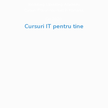
Reskilling. Upskilling. Academy
Cursuri IT la un nou nivel în România.
Din 2020.
Cursuri IT pentru tine
Software Testing
Business Analysis
Web Development
Python
Development
Database
Development
DevOps & Cloud