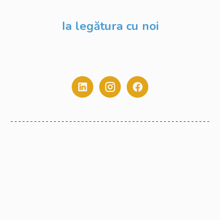
Blog
Ia legătura cu noi
contact@digitalstack.ro
0775.213.445
Politica de Confidențialitate
Termeni și Condiții
©
2026
Digital Stack. Toate drepturile rezervate.