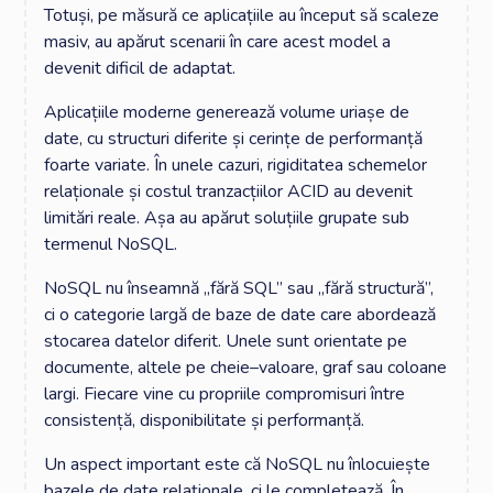
Totuși, pe măsură ce aplicațiile au început să scaleze
masiv, au apărut scenarii în care acest model a
devenit dificil de adaptat.
Aplicațiile moderne generează volume uriașe de
date, cu structuri diferite și cerințe de performanță
foarte variate. În unele cazuri, rigiditatea schemelor
relaționale și costul tranzacțiilor ACID au devenit
limitări reale. Așa au apărut soluțiile grupate sub
termenul NoSQL.
NoSQL nu înseamnă „fără SQL” sau „fără structură”,
ci o categorie largă de baze de date care abordează
stocarea datelor diferit. Unele sunt orientate pe
documente, altele pe cheie–valoare, graf sau coloane
largi. Fiecare vine cu propriile compromisuri între
consistență, disponibilitate și performanță.
Un aspect important este că NoSQL nu înlocuiește
bazele de date relaționale, ci le completează. În