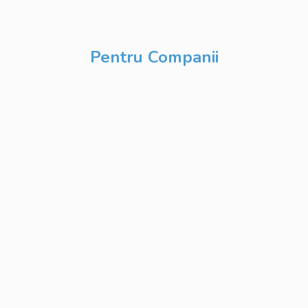
Inteligență Artificială
& Digitalizare
Pentru Companii
Cursuri IT
Modularizate
Cursuri IT
Personalizate
Cursuri IT Full Stack
Private Label
Academy pentru
Internship
Private Label
Academy pentru