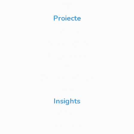
CSR
Proiecte
Techable
Atelierul de Șanse
Google Atelierul
Digital
Școli de Vară Google
DevFest
Insights
Despre Noi
Evenimente