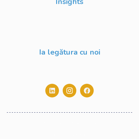
Insights
Despre Noi
Evenimente
Blog
Ia legătura cu noi
contact@digitalstack.ro
0775.213.445
Politica de Confidențialitate
Termeni și Condiții