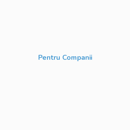
Database
Development
DevOps & Cloud
Inteligență Artificială
& Digitalizare
Pentru Companii
Cursuri IT
Modularizate
Cursuri IT
Personalizate
Cursuri IT Full Stack
Private Label