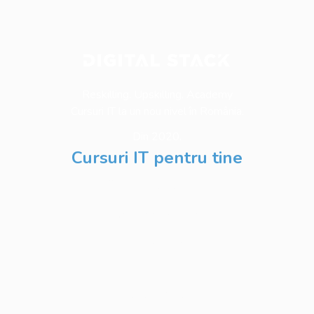
Reskilling. Upskilling. Academy
Cursuri IT la un nou nivel în România.
Din 2020.
Cursuri IT pentru tine
Software Testing
Business Analysis
Web Development
Python
Development