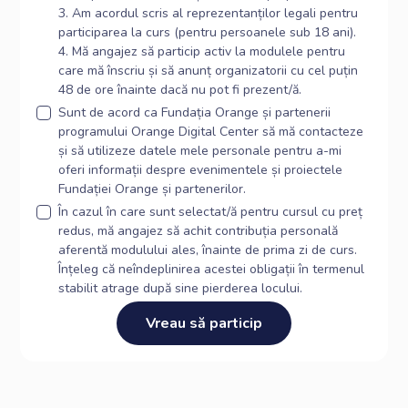
3. Am acordul scris al reprezentanților legali pentru
participarea la curs (pentru persoanele sub 18 ani).
4. Mă angajez să particip activ la modulele pentru
care mă înscriu și să anunț organizatorii cu cel puțin
48 de ore înainte dacă nu pot fi prezent/ă.
Sunt de acord ca Fundația Orange și partenerii
programului Orange Digital Center să mă contacteze
și să utilizeze datele mele personale pentru a-mi
oferi informații despre evenimentele și proiectele
Fundației Orange și partenerilor.
În cazul în care sunt selectat/ă pentru cursul cu preț
redus, mă angajez să achit contribuția personală
aferentă modulului ales, înainte de prima zi de curs.
Înțeleg că neîndeplinirea acestei obligații în termenul
stabilit atrage după sine pierderea locului.
Vreau să particip