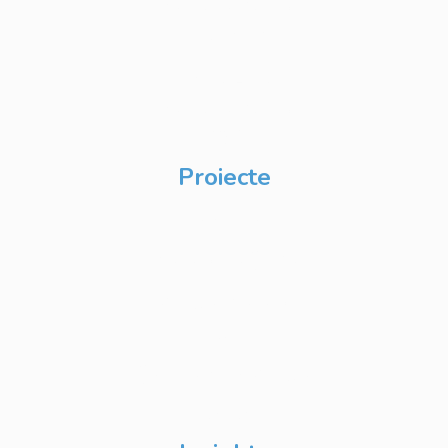
Academy pentru
Internship
Private Label
Academy pentru
CSR
Proiecte
Techable
Atelierul de Șanse
Google Atelierul
Digital
Școli de Vară Google
DevFest