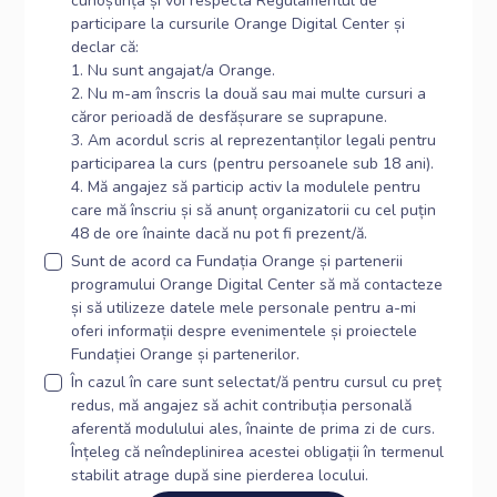
cunoștința și voi respecta Regulamentul de
participare la cursurile Orange Digital Center și
declar că:
1. Nu sunt angajat/a Orange.
2. Nu m-am înscris la două sau mai multe cursuri a
căror perioadă de desfășurare se suprapune.
3. Am acordul scris al reprezentanților legali pentru
participarea la curs (pentru persoanele sub 18 ani).
4. Mă angajez să particip activ la modulele pentru
care mă înscriu și să anunț organizatorii cu cel puțin
48 de ore înainte dacă nu pot fi prezent/ă.
Sunt de acord ca Fundația Orange și partenerii
programului Orange Digital Center să mă contacteze
și să utilizeze datele mele personale pentru a-mi
oferi informații despre evenimentele și proiectele
Fundației Orange și partenerilor.
În cazul în care sunt selectat/ă pentru cursul cu preț
redus, mă angajez să achit contribuția personală
aferentă modulului ales, înainte de prima zi de curs.
Înțeleg că neîndeplinirea acestei obligații în termenul
stabilit atrage după sine pierderea locului.