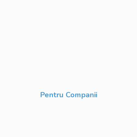
Web Development
Python
Development
Database
Development
DevOps & Cloud
Inteligență Artificială
& Digitalizare
Pentru Companii
Cursuri IT
Modularizate
Cursuri IT