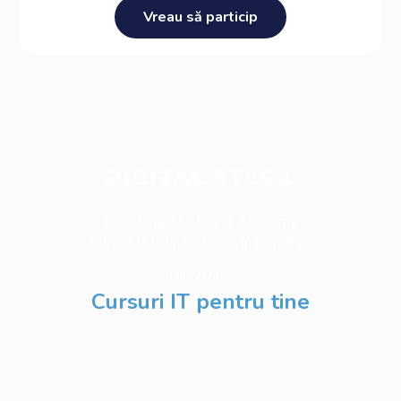
Vreau să particip
Reskilling. Upskilling. Academy
Cursuri IT la un nou nivel în România.
Din 2020.
Cursuri IT pentru tine
Software Testing
Business Analysis