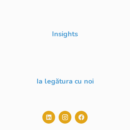
Școli de Vară Google
DevFest
Insights
Despre Noi
Evenimente
Blog
Ia legătura cu noi
contact@digitalstack.ro
0775.213.445