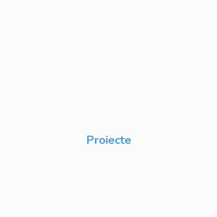
Personalizate
Cursuri IT Full Stack
Private Label
Academy pentru
Internship
Private Label
Academy pentru
CSR
Proiecte
Techable
Atelierul de Șanse
Google Atelierul
Digital