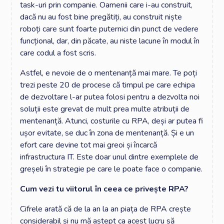
task-uri prin companie. Oamenii care i-au construit,
dacă nu au fost bine pregătiți, au construit niște
roboți care sunt foarte puternici din punct de vedere
funcțional, dar, din păcate, au niste lacune în modul în
care codul a fost scris.
Astfel, e nevoie de o mentenanță mai mare. Te poți
trezi peste 20 de procese că timpul pe care echipa
de dezvoltare l-ar putea folosi pentru a dezvolta noi
soluții este grevat de mult prea multe atribuții de
mentenanță. Atunci, costurile cu RPA, deși ar putea fi
ușor evitate, se duc în zona de mentenanță. Și e un
efort care devine tot mai greoi și încarcă
infrastructura IT. Este doar unul dintre exemplele de
greșeli în strategie pe care le poate face o companie.
Cum vezi tu viitorul în ceea ce privește RPA?
Cifrele arată că de la an la an piața de RPA crește
considerabil și nu mă aștept ca acest lucru să