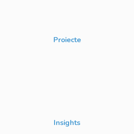
Private Label
Academy pentru
CSR
Proiecte
Techable
Atelierul de Șanse
Google Atelierul
Digital
Școli de Vară Google
DevFest
Insights