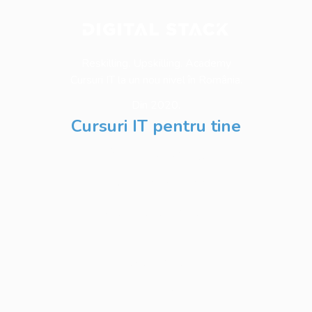
Reskilling. Upskilling. Academy
Cursuri IT la un nou nivel în România.
Din 2020.
Cursuri IT pentru tine
Software Testing
Business Analysis
Web Development
Python
Development
Database