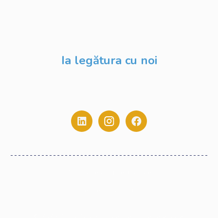
Despre Noi
Evenimente
Blog
Ia legătura cu noi
contact@digitalstack.ro
0775.213.445
Politica de Confidențialitate
Termeni și Condiții
©
2026
Digital Stack. Toate drepturile rezervate.