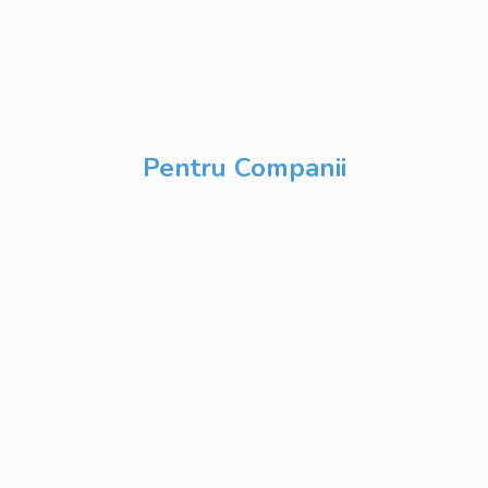
Development
DevOps & Cloud
Inteligență Artificială
& Digitalizare
Pentru Companii
Cursuri IT
Modularizate
Cursuri IT
Personalizate
Cursuri IT Full Stack
Private Label
Academy pentru
Internship