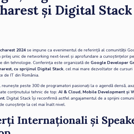
harest și Digital Stack
charest
2024
se impune ca evenimentul de referință al comunității Go
 prilej unic de networking next-level și aprofundare a cunoștințelor p
e din tehnologie. Conferința este organizată de
Google Developer G
rest, cu sprijinul Digital Stack
, cel mai mare dezvoltator de cursuri
te de IT din România.
 reunește peste 300 de programatori pasionați la o agendă densă, axa
ate conținutului tehnic de top:
AI & Cloud, Mobile Development și 
nt
. Digital Stack își reconfirmă astfel angajamentul de a sprijini comuni
de cunoștințe la cel mai înalt nivel.
rți Internaționali și Speak
op