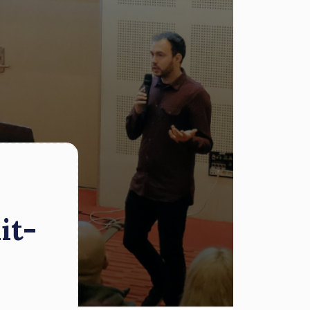
it-
G