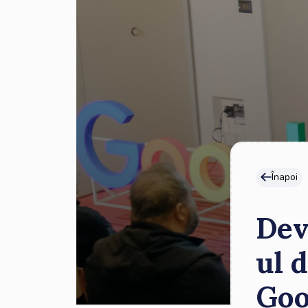
Înapoi
Dev
ul 
Goo