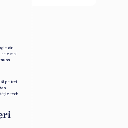
ogle din
e cele mai
roups
tă pe trei
Web
tățile tech
eri