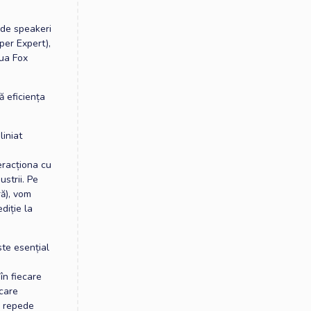
 de speakeri
per Expert),
hua Fox
ă eficiența
liniat
teracționa cu
ustrii. Pe
ră), vom
diție la
te esențial
în fiecare
 care
e repede