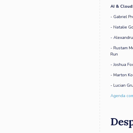
AI & Cloud
- Gabriel P
- Natalie G
- Alexandru
- Rustam Me
Run
- Joshua Fo
- Marton Ko
- Lucian Gr
Agenda comp
Desp