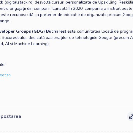
ck
(digitalstack.ro) dezvoltă cursuri personalizate de Upskilling, Reskilli
tru angajații din companii. Lansată în 2020, compania a instruit peste
 este recunoscută ca partener de educație de organizații precum Googl
ange.
veloper Groups (GDG) Bucharest
este comunitatea locală de progra
l Bucureștiului, dedicată pasionaților de tehnologiile Google (precum A
ud, AI și Machine Learning).
ile:
eet.ro
e postarea