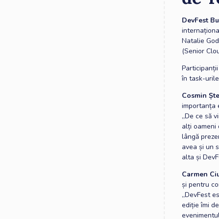
DevFest Bu
internațion
Natalie God
(Senior Clou
Participanți
în task-uril
Cosmin Ște
importanța 
„De ce să vi
alți oameni 
lângă prezen
avea și un s
alta și Dev
Carmen Ci
și pentru co
„DevFest est
ediție îmi 
evenimentul 