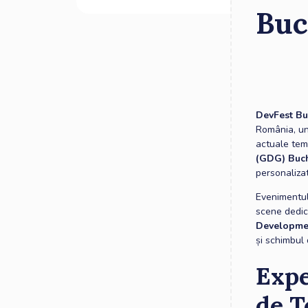
Buc
DevFest Bu
România, un
actuale tem
(GDG) Bucha
personaliza
Evenimentul
scene dedic
Developme
și schimbul 
Expe
de T