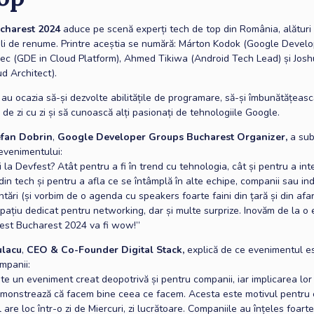
charest 2024
aduce pe scenă experți tech de top din România, alături
ali de renume. Printre aceștia se numără: Márton Kodok (Google Develo
ec (GDE in Cloud Platform), Ahmed Tikiwa (Android Tech Lead) și Jos
d Architect).
i au ocazia să-și dezvolte abilitățile de programare, să-și îmbunătățeasc
e de zi cu zi și să cunoască alți pasionați de tehnologiile Google.
fan Dobrin
,
Google Developer Groups Bucharest Organizer,
a sub
evenimentului:
i la Devfest? Atât pentru a fi în trend cu tehnologia, cât și pentru a in
din tech și pentru a afla ce se întâmplă în alte echipe, companii sau ind
tări (și vorbim de o agenda cu speakers foarte faini din țară și din afa
pațiu dedicat pentru networking, dar și multe surprize. Inovăm de la o e
Fest Bucharest 2024 va fi wow!”
ulacu
,
CEO & Co-Founder Digital Stack,
explică de ce evenimentul es
mpanii:
e un eveniment creat deopotrivă și pentru companii, iar implicarea lor 
demonstrează că facem bine ceea ce facem. Acesta este motivul pentru
are loc într-o zi de Miercuri, zi lucrătoare. Companiile au înțeles foart