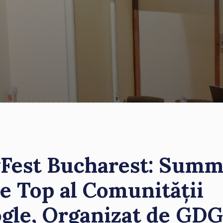
Fest Bucharest: Summ
de Top al Comunității
gle, Organizat de GD