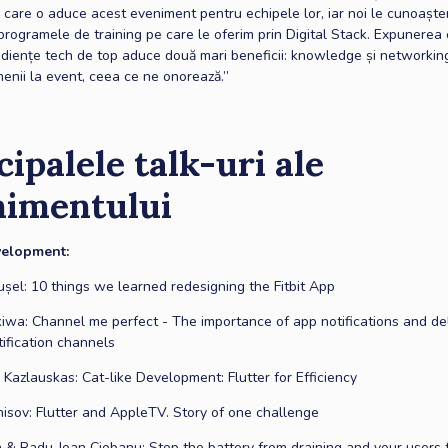
 care o aduce acest eveniment pentru echipele lor, iar noi le cunoașt
programele de training pe care le oferim prin Digital Stack. Expunerea 
udiențe tech de top aduce două mari beneficii: knowledge și networking,
amenii la event, ceea ce ne onorează.”
cipalele talk-uri ale
nimentului
velopment:
ușel: 10 things we learned redesigning the Fitbit App
iwa: Channel me perfect - The importance of app notifications and del
tification channels
 Kazlauskas: Cat-like Development: Flutter for Efficiency
isov: Flutter and AppleTV. Story of one challenge
 & Radu-Ioan Ciobanu: Stop the battery from draining and your users 