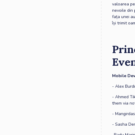
valoarea pe
nevoile din 
fața unei a
își trimit o
Prin
Eve
Mobile De
- Alex Burd
- Ahmed Tik
them via no
- Mangirdas
- Sasha Den
-Radu Marin