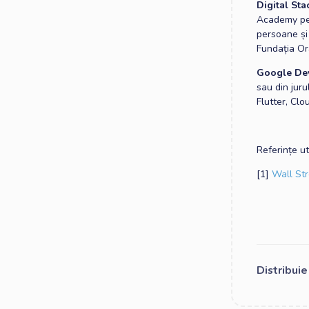
Digital Sta
Academy pen
persoane și
Fundația Or
Google De
sau din juru
Flutter, Clo
Referințe ut
[1]
Wall Str
Distribui