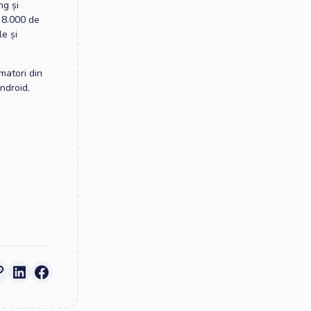
ng și
 8.000 de
e și
matori din
ndroid,