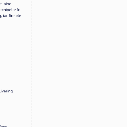
em bine
echipelor în
 iar firmele
ivering
from