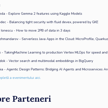
:
reda - Explore Gemma 2 features using Kaggle Models
odec - Balancing tight security with fluid devex, powered by GKE
 Ionescu - How to move 2PB of data in 3 days
hmandarov - Serverless Java Apps in the Cloud: MicroProfile, Quarku
x - TakingMachine Learning to production Vertex MLOps for speed and 
dok - Vector search and multimodal embeddings in BigQuery
uia - Agentic Design Patterns: Bridging AI Agents and Microservices Ar
letă a evenimentului aici.
re Parteneri