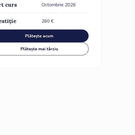
rt curs
Octombrie 2026
estiție
260
€
Plătește acum
Plătește mai târziu