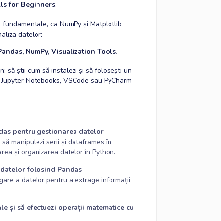
lls for Beginners
.
n fundamentale, ca NumPy și Matplotlib
aliza datelor;
Pandas, NumPy, Visualization Tools
.
 să știi cum să instalezi și să folosești un
 fi Jupyter Notebooks, VSCode sau PyCharm
ndas pentru gestionarea datelor
 să manipulezi serii și dataframes în
rea și organizarea datelor în Python.
a datelor folosind Pandas
egare a datelor pentru a extrage informații
le și să efectuezi operații matematice cu