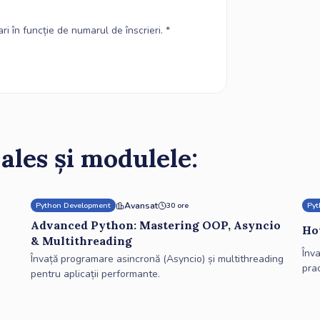
ri în funcție de numarul de înscrieri. *
 ales și modulele:
Avansat
Python Development
30 ore
Pyt
Advanced Python: Mastering OOP, Asyncio
Ho
& Multithreading
Înva
i
Învață programare asincronă (Asyncio) și multithreading
prac
pentru aplicații performante.