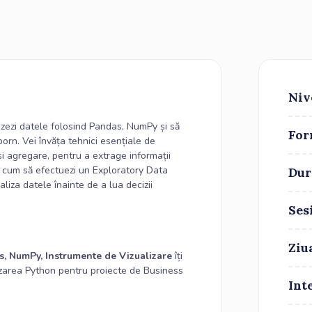
Niv
izezi datele folosind Pandas, NumPy și să
For
aborn. Vei învăța tehnici esențiale de
 și agregare, pentru a extrage informații
e cum să efectuezi un Exploratory Data
Dur
iza datele înainte de a lua decizii
Ses
Ziu
s, NumPy, Instrumente de Vizualizare
îți
tilizarea Python pentru proiecte de Business
Int