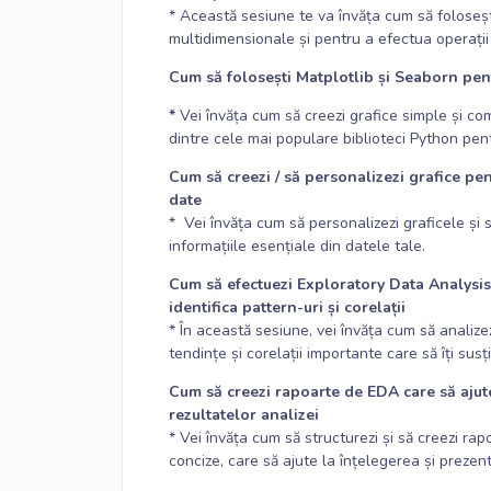
* Această sesiune te va învăța cum să foloseș
multidimensionale și pentru a efectua operații
Cum să folosești Matplotlib și Seaborn pent
*
Vei învăța cum să creezi grafice simple și co
dintre cele mai populare biblioteci Python pent
Cum să creezi / să personalizezi grafice pent
date
* Vei învăța cum să personalizezi graficele și 
informațiile esențiale din datele tale.
Cum să efectuezi Exploratory Data Analysis
identifica pattern-uri și corelații
* În această sesiune, vei învăța cum să analizez
tendințe și corelații importante care să îți susți
Cum să creezi rapoarte de EDA care să ajute
rezultatelor analizei
* Vei învăța cum să structurezi și să creezi rap
concize, care să ajute la înțelegerea și prezen