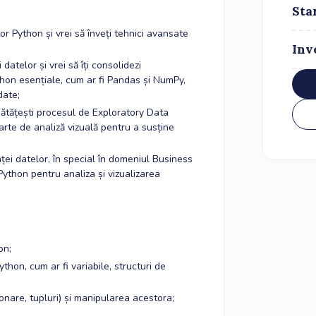
Sta
r Python și vrei să înveți tehnici avansate
Inv
datelor și vrei să îți consolidezi
ython esențiale, cum ar fi Pandas și NumPy,
date;
nătățești procesul de Exploratory Data
arte de analiză vizuală pentru a susține
inței datelor, în special în domeniul Business
i Python pentru analiza și vizualizarea
on;
thon, cum ar fi variabile, structuri de
ionare, tupluri) și manipularea acestora;