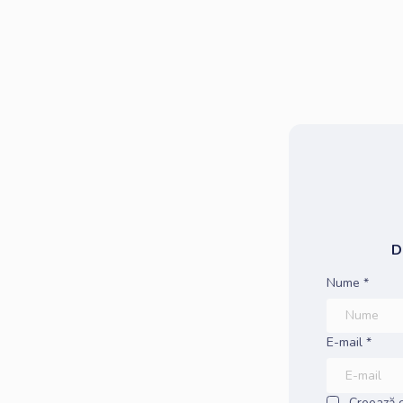
D
Nume *
E-mail *
Creează 