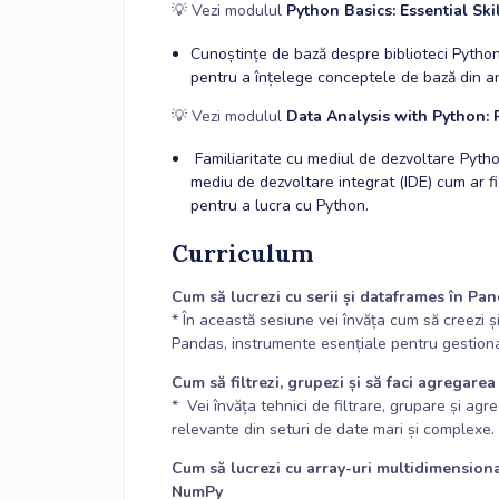
💡 Vezi modulul
Python Basics: Essential Ski
Cunoștințe de bază despre biblioteci Pytho
pentru a înțelege conceptele de bază din an
💡 Vezi modulul
Data Analysis with Python: 
Familiaritate cu mediul de dezvoltare Python:
mediu de dezvoltare integrat (IDE) cum ar
pentru a lucra cu Python.
Curriculum
Cum să lucrezi cu serii și dataframes în Pa
* În această sesiune vei învăța cum să creezi și
Pandas, instrumente esențiale pentru gestiona
Cum să filtrezi, grupezi și să faci agregare
* Vei învăța tehnici de filtrare, grupare și agr
relevante din seturi de date mari și complexe.
Cum să lucrezi cu array-uri multidimensiona
NumPy