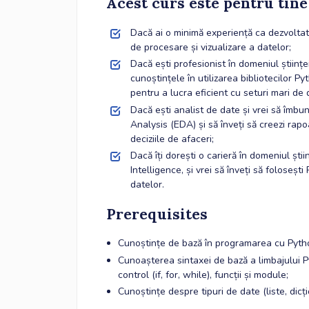
Acest curs este pentru tine
Dacă ai o minimă experiență ca dezvoltato
de procesare și vizualizare a datelor;
Dacă ești profesionist în domeniul științei 
cunoștințele în utilizarea bibliotecilor P
pentru a lucra eficient cu seturi mari de 
Dacă ești analist de date și vrei să îmbu
Analysis (EDA) și să înveți să creezi rapo
deciziile de afaceri;
Dacă îți dorești o carieră în domeniul ști
Intelligence, și vrei să înveți să foloseșt
datelor.
Prerequisites
Cunoștințe de bază în programarea cu Pyth
Cunoașterea sintaxei de bază a limbajului Py
control (if, for, while), funcții și module;
Cunoștințe despre tipuri de date (liste, dicț