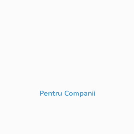
Web Development
Python
Development
Database
Development
DevOps & Cloud
Inteligență Artificială
& Digitalizare
Pentru Companii
Cursuri IT
Modularizate
Cursuri IT