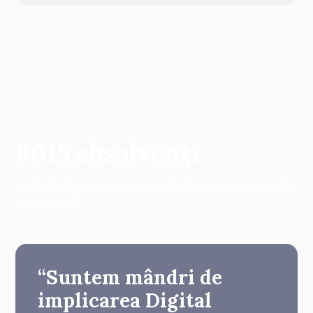
9015
absolvenți
au dobândit cele mai noi competențe tehnice prin cursurile
noastre de IT.
“Suntem mândri de
implicarea Digital