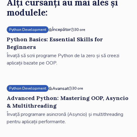
Alți cursanți au mai ales și
modulele:
Începător
Python Development
30 ore
Python Basics: Essential Skills for
Beginners
Învață să scrii programe Python de la zero și să creezi
aplicații bazate pe OOP.
Avansat
Python Development
30 ore
Advanced Python: Mastering OOP, Asyncio
& Multithreading
Învață programare asincronă (Asyncio) și multithreading
pentru aplicații performante.