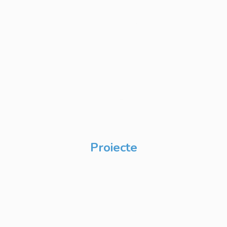
Personalizate
Cursuri IT Full Stack
Private Label
Academy pentru
Internship
Private Label
Academy pentru
CSR
Proiecte
Techable
Atelierul de Șanse
Google Atelierul
Digital