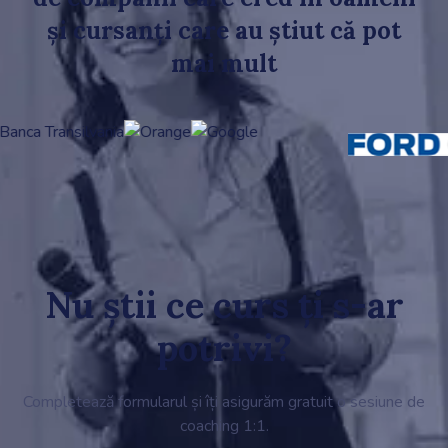
și cursanți care au știut că pot
mai mult
Nu știi ce curs ți s-ar
potrivi?
Completează formularul și îți asigurăm gratuit o sesiune de
coaching 1:1.