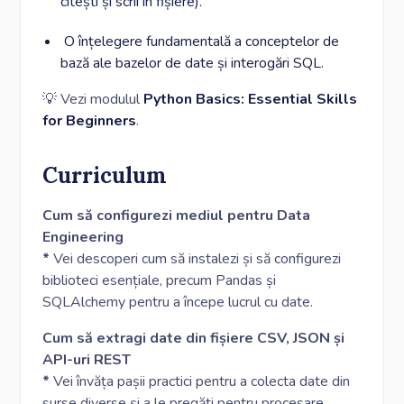
citești și scrii în fișiere).
O înțelegere fundamentală a conceptelor de
bază ale bazelor de date și interogări SQL.
💡 Vezi modulul
Python Basics: Essential Skills
for Beginners
.
Curriculum
Cum să configurezi mediul pentru Data
Engineering
*
Vei descoperi cum să instalezi și să configurezi
biblioteci esențiale, precum Pandas și
SQLAlchemy pentru a începe lucrul cu date.
Cum să extragi date din fișiere CSV, JSON și
API-uri REST
*
Vei învăța pașii practici pentru a colecta date din
surse diverse și a le pregăti pentru procesare.