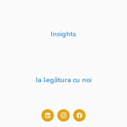
Școli de Vară Google
DevFest
Insights
Despre Noi
Evenimente
Blog
Ia legătura cu noi
contact@digitalstack.ro
0775.213.445