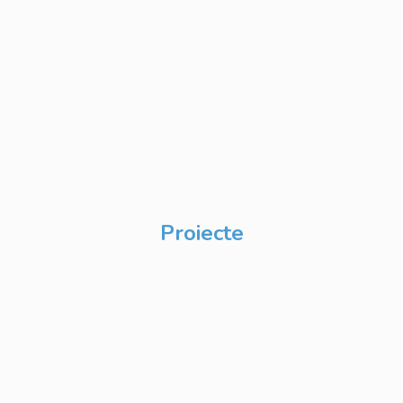
Cursuri IT Full Stack
Private Label
Academy pentru
Internship
Private Label
Academy pentru
CSR
Proiecte
Techable
Atelierul de Șanse
Google Atelierul
Digital