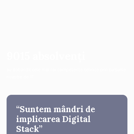
9015
absolvenți
au dobândit cele mai noi competențe tehnice prin cursurile
noastre de IT.
“Suntem mândri de
implicarea Digital
Stack”