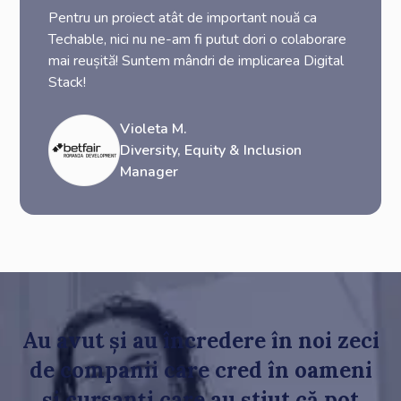
Pentru un proiect atât de important nouă ca
Techable, nici nu ne-am fi putut dori o colaborare
mai reușită! Suntem mândri de implicarea Digital
Stack!
Violeta M.
Diversity, Equity & Inclusion
Manager
Au avut și au încredere în noi zeci
de companii care cred în oameni
și cursanți care au știut că pot