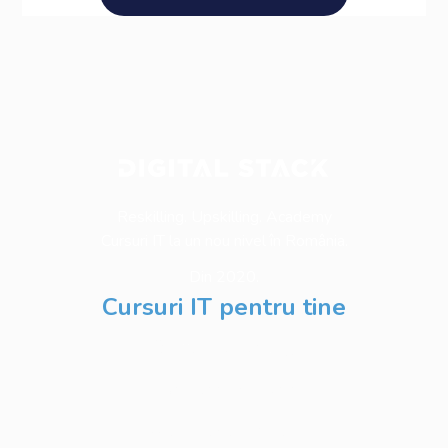
Reskilling. Upskilling. Academy
Cursuri IT la un nou nivel în România.
Din 2020.
Cursuri IT pentru tine
Software Testing
Business Analysis
Web Development