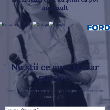
mai mult
Nu știi ce curs ți s-ar
potrivi?
Completează formularul și îți asigurăm gratuit o sesiune de
coaching 1:1.
Nume și Prenume *