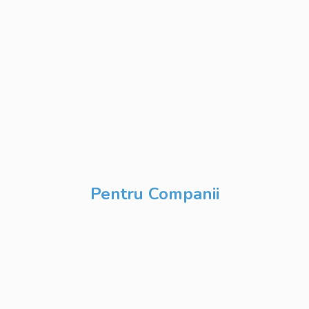
Python
Development
Database
Development
DevOps & Cloud
Inteligență Artificială
& Digitalizare
Pentru Companii
Cursuri IT
Modularizate
Cursuri IT
Personalizate