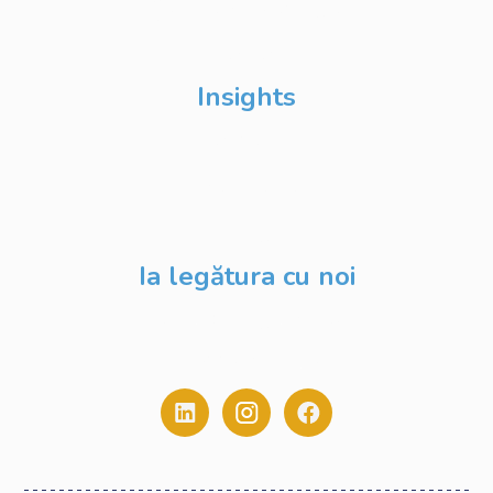
Școli de Vară Google
DevFest
Insights
Despre Noi
Evenimente
Blog
Ia legătura cu noi
contact@digitalstack.ro
0775.213.445