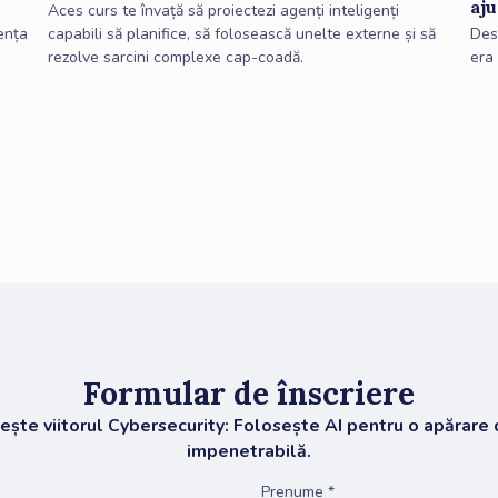
aju
Aces curs te învață să proiectezi agenți inteligenți
capabili să planifice, să folosească unelte externe și să
gența
Des
rezolve sarcini complexe cap-coadă.
era 
Formular de înscriere
ște viitorul Cybersecurity: Folosește AI pentru o apărare 
impenetrabilă.
Prenume *