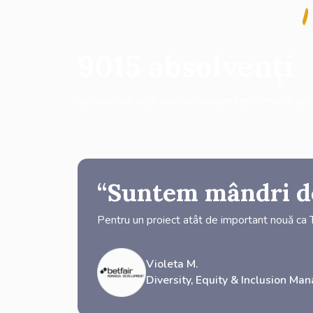
9015
absolvenți
au dobândit cele mai noi competențe tehnice prin 
“Suntem mândri de
Pentru un proiect atât de important nouă ca T
Violeta M.
Diversity, Equity & Inclusion Ma