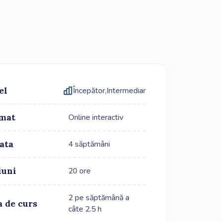
el
Începător
,
Intermediar
mat
Online interactiv
ata
4 săptămâni
iuni
20 ore
2 pe săptămână a
a de curs
câte 2.5 h