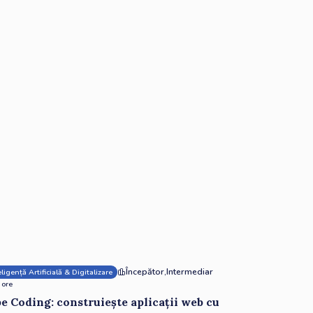
Începător
,
Intermediar
eligență Artificială & Digitalizare
 ore
e Coding: construiește aplicații web cu