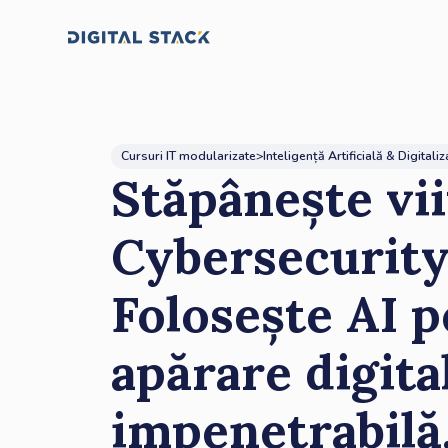
Cursuri IT modularizate
>
Inteligență Artificială & Digitali
Stăpânește vii
Cybersecurity
Folosește AI p
apărare digita
impenetrabilă