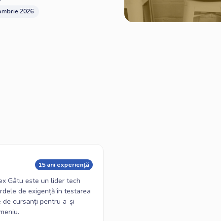
ombrie 2026
15 ani experiență
ex Gâtu este un lider tech
rdele de exigență în testarea
 de cursanți pentru a-și
omeniu.