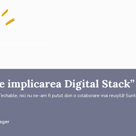
cursurile noastre de IT.
 implicarea Digital Stack”
echable, nici nu ne-am fi putut dori o colaborare mai reușită! Sun
nager