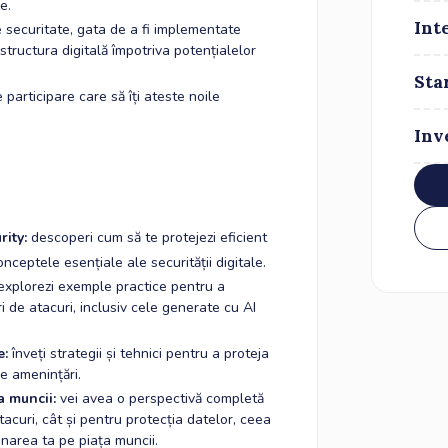
e.
Int
e securitate, gata de a fi implementate
structura digitală împotriva potențialelor
Sta
 participare care să îți ateste noile
Inv
rity:
descoperi cum să te protejezi eficient
onceptele esențiale ale securității digitale.
explorezi exemple practice pentru a
i de atacuri, inclusiv cele generate cu AI
e:
înveți strategii și tehnici pentru a proteja
le amenințări.
a muncii:
vei avea o perspectivă completă
tacuri, cât și pentru protecția datelor, ceea
onarea ta pe piața muncii.