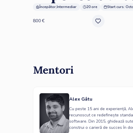
Începător
,
Intermediar
20 ore
Start curs:
Oct
800
€
Mentori
Alex Gâtu
Cu peste 15 ani de experiență, Al
recunoscut ce redefinește standa
software. Din 2015, ghidează sute
construi o carieră de succes în d