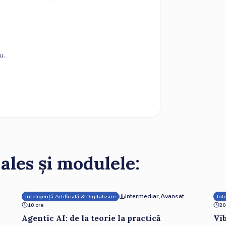
u.
 ales și modulele:
Intermediar
,
Avansat
Inteligență Artificială & Digitalizare
Int
10 ore
20
Vib
Agentic AI: de la teorie la practică