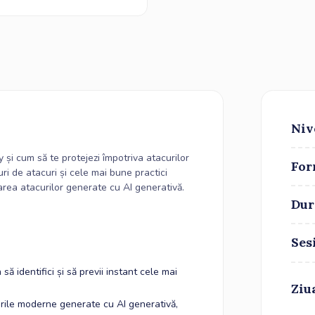
Niv
și cum să te protejezi împotriva atacurilor
For
i de atacuri și cele mai bune practici
carea atacurilor generate cu AI generativă.
Dur
Ses
ă identifici și să previi instant cele mai
Ziu
urile moderne generate cu AI generativă,