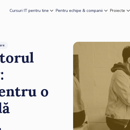
Cursuri IT pentru tine
Pentru echipe & companii
Proiecte
zare
torul
:
entru o
lă
.