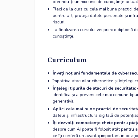
oferindu-ți un mix unic de cunoștințe actual
Pleci de la curs cu cele mai bune practici d
pentru a-ți proteja datele personale și infra
riscuri.
La finalizarea cursului vei primi o diplomă de
cunoștințe.
Curriculum
Înveți noțiuni fundamentale de cybersecu
împotriva atacurilor cibernetice și înțelegi c
Înțelegi tipurile de atacuri de securitate:
identifica și a preveni cele mai comune tipur
generativă.
Aplici cele mai bune practici de securitat
datele și infrastructura digitală de potenția
Îți dezvolți competențe cheie pentru piaț
despre cum AI poate fi folosit atât pentru a
ce îți conferă un avantaj important în poziți