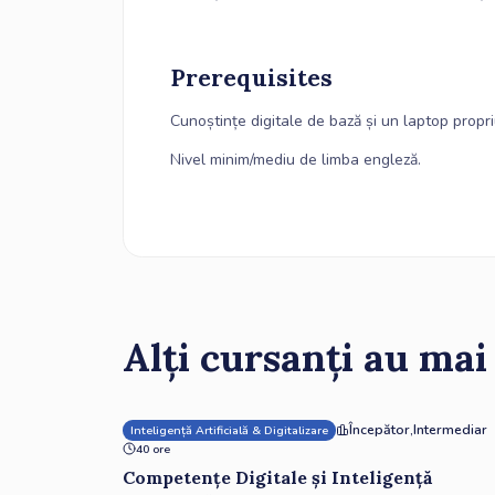
‍Prerequisites
Cunoștințe digitale de bază și un laptop propri
Nivel minim/mediu de limba engleză.
Alți cursanți au mai
Începător
,
Intermediar
Inteligență Artificială & Digitalizare
40 ore
Competențe Digitale și Inteligență