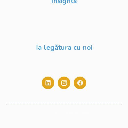
Insights
Despre Noi
Evenimente
Blog
Ia legătura cu noi
contact@digitalstack.ro
0775.213.445
Politica de Confidențialitate
Termeni și Condiții