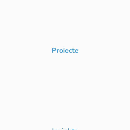
Academy pentru
Internship
Private Label
Academy pentru
CSR
Proiecte
Techable
Atelierul de Șanse
Google Atelierul
Digital
Școli de Vară Google
DevFest