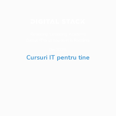
Reskilling. Upskilling. Academy
Cursuri IT la un nou nivel în România.
Din 2020.
Cursuri IT pentru tine
Software Testing
Business Analysis
Web Development
Python
Development