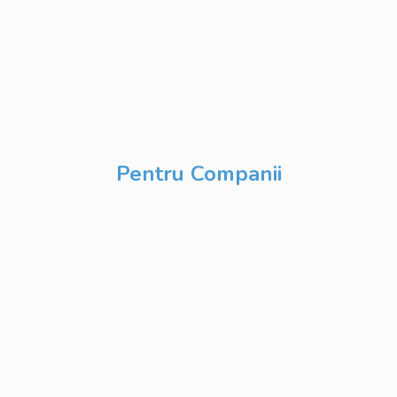
Database
Development
DevOps & Cloud
Inteligență Artificială
& Digitalizare
Pentru Companii
Cursuri IT
Modularizate
Cursuri IT
Personalizate
Cursuri IT Full Stack
Private Label